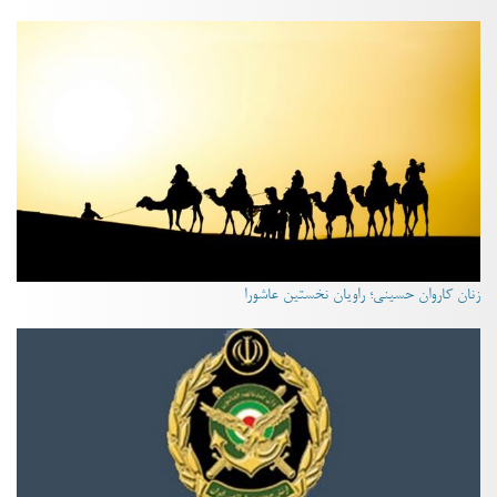
زنان کاروان حسینی؛ راویان نخستین عاشورا