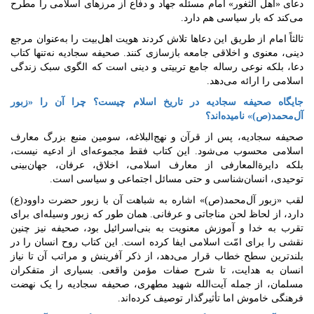
دعای «اهل الثغور» امام مسئله جهاد و دفاع از مرزهای اسلامی را مطرح
می‌کند که بار سیاسی هم دارد.
ثالثاً امام از طریق این دعاها تلاش کردند هویت اهل‌بیت را به‌عنوان مرجع
دینی، معنوی و اخلاقی جامعه بازسازی کنند. صحیفه سجادیه نه‌تنها کتاب
دعا، بلکه نوعی رساله جامع تربیتی و دینی است که الگوی سبک زندگی
اسلامی را ارائه می‌دهد.
جایگاه صحیفه سجادیه در تاریخ اسلام چیست؟ چرا آن را «زبور
آل‌محمد(ص)» نامیده‌اند؟
صحیفه سجادیه، پس از قرآن و نهج‌البلاغه، سومین منبع بزرگ معارف
اسلامی محسوب می‌شود. این کتاب فقط مجموعه‌ای از ادعیه نیست،
بلکه دایرة‌المعارفی از معارف اسلامی، اخلاق، عرفان، جهان‌بینی
توحیدی، انسان‌شناسی و حتی مسائل اجتماعی و سیاسی است.
لقب «زبور آل‌محمد(ص)» اشاره به شباهت آن با زبور حضرت داوود(ع)
دارد، از لحاظ لحن مناجاتی و عرفانی. همان طور که زبور وسیله‌ای برای
تقرب به خدا و آموزش معنویت به بنی‌اسرائیل بود، صحیفه نیز چنین
نقشی را برای امّت اسلامی ایفا کرده است. این کتاب روح انسان را در
بلندترین سطح خطاب قرار می‌دهد، از ذکر آفرینش و مراتب آن تا نیاز
انسان به هدایت، تا شرح صفات مؤمن واقعی. بسیاری از متفکران
مسلمان، از جمله آیت‌الله شهید مطهری، صحیفه سجادیه را یک نهضت
فرهنگی خاموش اما تأثیرگذار توصیف کرده‌اند.