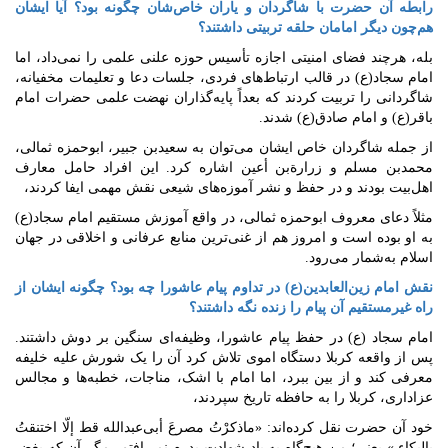
رابطه آن حضرت با شاگردان و یاران خاص‌شان چگونه بود؟ آیا ایشان
هم‌چون دیگر امامان حلقه تربیتی داشتند؟
بله، هرچند فضای امنیتی اجازه تأسیس حوزه علنی علمی را نمی‌داد، اما
امام سجاد(ع) در قالب ارتباط‌های فردی، جلسات دعا و تعلیمات مخفیانه،
شاگردانی را تربیت کردند که بعداً پایه‌گذاران نهضت علمی حضرات امام
باقر(ع) و امام صادق(ع) شدند.
از جمله شاگردان خاص ایشان می‌توان به سعیدبن جبیر، ابوحمزه ثمالی،
محمدبن مسلم و زرارةبن أعین اشاره کرد. این افراد حامل معارف
اهل‌بیت بودند و در حفظ و نشر آموزه‌های شیعی نقش مهمی ایفا کردند،
مثلاً دعای معروف ابوحمزه ثمالی، در واقع آموزش مستقیم امام سجاد(ع)
به او بوده است و امروز هم از غنی‌ترین منابع عرفانی و اخلاقی در جهان
اسلام به‌شمار می‌رود.
نقش امام زین‌العابدین(ع) در تداوم پیام عاشورا چه بود؟ چگونه ایشان از
راه غیرمستقیم آن پیام را زنده نگه داشتند؟
امام سجاد (ع) در حفظ پیام عاشورا، وظیفه‌ای سنگین بر دوش داشتند.
پس از واقعه کربلا دستگاه اموی تلاش کرد آن را یک شورش علیه خلیفه
معرفی کند و از بین ببرد، اما امام با اشک، مناجات، خطبه‌ها و مجالس
عزاداری، کربلا را به حافظه تاریخ سپردند،
خود آن حضرت نقل کرده‌اند: «ماذکرْتُ مصرعَ أبى‌عبدالله قط إلّا اختنقتُ
بالبکاء.» یعنی؛ من هیچ‌گاه به یاد شهادت پدرم نمی‌افتم، مگر آن که بغض