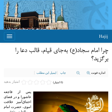
Hajij
Toggle
igation
چرا امام سجاد(ع) به‌جای قیام، قالب دعا را
برگزید؟
اندازه فونت
چاپ
ایمیل این مطلب
امتیاز بدهید
(0 امتیاز)
پس از فاجعه
عاشورا و در فضای
اختناق‌آمیز خلافت
اموی، حضرت امام
زین‌العابدین(ع)