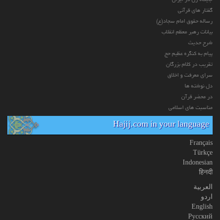
گفتار های قرآنی
رساله حقوق امام سجاد(ع)
بیانات رهبر معظم انقلاب
شرح حدیث
پیام به کنگره عظیم حج
تقریب در کلام بزرگان
سرای معرفت و اخلاق
دل نوشته ها
در محضر قرآن
مناسبت های اسلامی
Hajij.com in your language
Français
Türkçe
Indonesian
हिनदी
العربیة
اردو
English
Русский