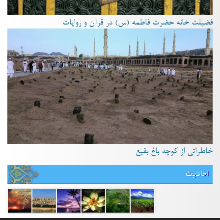
فضیلت خانه حضرت فاطمه (س) در قرآن و روایات
خاطراتی از کوچه باغ بقیع
احادیث