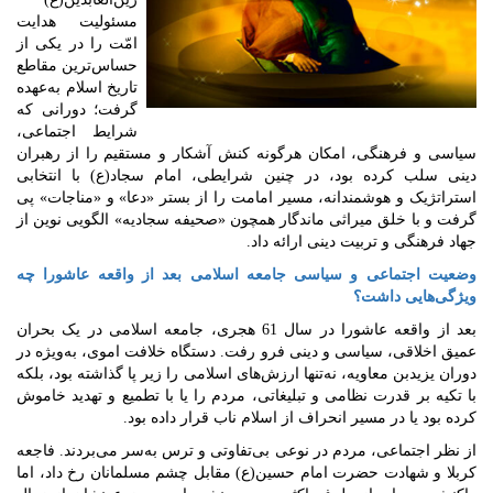
مسئولیت هدایت
امّت را در یکی از
حساس‌ترین مقاطع
تاریخ اسلام به‌عهده
گرفت؛ دورانی که
شرایط اجتماعی،
سیاسی و فرهنگی، امکان هرگونه کنش آشکار و مستقیم را از رهبران
دینی سلب کرده بود، در چنین شرایطی، امام سجاد(ع) با انتخابی
استراتژیک و هوشمندانه، مسیر امامت را از بستر «دعا» و «مناجات» پی
گرفت و با خلق میراثی ماندگار همچون «صحیفه سجادیه» الگویی نوین از
جهاد فرهنگی و تربیت دینی ارائه داد.
وضعیت اجتماعی و سیاسی جامعه اسلامی بعد از واقعه عاشورا چه
ویژگی‌هایی داشت؟
بعد از واقعه عاشورا در سال 61 هجری، جامعه اسلامی در یک بحران
عمیق اخلاقی، سیاسی و دینی فرو رفت. دستگاه خلافت اموی، به‌ویژه در
دوران یزیدبن معاویه، نه‌تنها ارزش‌های اسلامی را زیر پا گذاشته بود، بلکه
با تکیه بر قدرت نظامی و تبلیغاتی، مردم را یا با تطمیع و تهدید خاموش
کرده بود یا در مسیر انحراف از اسلام ناب قرار داده بود.
از نظر اجتماعی، مردم در نوعی بی‌تفاوتی و ترس به‌سر می‌بردند. فاجعه
کربلا و شهادت حضرت امام حسین(ع) مقابل چشم مسلمانان رخ داد، اما