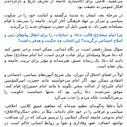
می‌کشید، تلاشی برای آگاه‌سازی جامعه از تحریف تاریخ و بازگرداندن
افکار عمومی به حقیقت بود.
در مرحله بعد، ایشان به مدینه برگشتند و امامت خود را در سکوت
سیاسی و تمرکز بر جهاد فرهنگی آغاز کردند، جامعه را نمی‌شد با قیام
مسلحانه تغییر داد، به همین دلیل آن حضرت شیوه‌ای جدید را برگزیدند.
چرا امام سجاد(ع) قالب «دعا» و «مناجات» را برای انتقال پیام‌های دینی و
اصلاح اجتماعی برگزیدند؟ این انتخاب چه حکمت و هدفی داشت؟
سؤال بسیار دقیقی است، در نگاه ابتدایی، ممکن است برخی تصور کنند
که دعا صرفاً وسیله‌ای برای عبادت فردی است، اما امام سجاد(ع) نشان
دادند که دعا، یک رسانه عمیق، هنرمندانه و مؤثر برای تربیت جامعه و
بیان عقاید است.
اولاً در فضای اختناق آن دوران، بیان صریح آموزه‌های سیاسی، اجتماعی و
اعتقادی ممکن نبود. اگر امام می‌خواستند مانند حضرت امیرالمؤمنین
امام علی(ع) از عدالت سخن بگویند یا مانند امام حسین(ع) قیام کنند،
موفق نمی‌شدند. دعا زبانی بود که نه‌تنها حساسیت حکومت را
برنمی‌انگیخت، بلکه مردم را جذب می‌کرد.
ثانیاً دعاها به‌گونه‌ای تنظیم شده‌اند که مفاهیم عمیق کلامی، اخلاقی،
سیاسی و عرفانی را در خود جای داده‌اند، مثلاً در دعای «مکارم‌الاخلاق»
امام به‌نوعی جامعه ایده‌آل اسلامی را ترسیم می‌کند که در آن صداقت،
تواضع، انصاف، عفو، وفاداری و تقوا بر روابط انسانی حاکم است. در