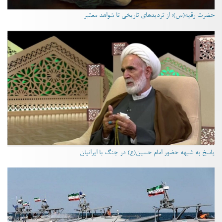
حضرت رقیه(س)؛ از تردیدهای تاریخی تا شواهد معتبر
پاسخ به شبهه حضور امام حسین(ع) در جنگ با ایرانیان