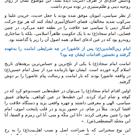
واکنش جدی‌ای از طرف اکثریت دیده نشد، این موضوع نشان از زوال
روحیه دینی و ظلم‌ستیزی در توده مردم داشت.
از نظر سیاسی، امویان موفق شده بودند با جعل حدیث، خریدن علما و
سرکوب شدید مخالفان، فضای اختناق‌آمیزی ایجاد کنند که هر نوع حرکت
آشکار دینی یا سیاسی ضد خلافت را در نطفه خفه می‌کرد، در چنین
فضایی، امام سجاد(ع) نه با یک حکومت ظاهراً اسلامی، بلکه با ساختاری
روبه‌رو بود که در عین ادعای اسلام، همه اصول آن را زیر پا گذاشته بود.
امام زین‌العابدین(ع) پس از عاشورا در چه شرایطی امامت را به‌عهده
گرفتند و نخستین اقدامات ایشان چه بود؟
امامت امام سجاد(ع) با یکی از تلخ‌ترین و حساس‌ترین برهه‌های تاریخ
اسلام گره خورده است. ایشان تنها بازمانده مرد از نسل امام حسین(ع)
در واقعه عاشورا بودند که بار امامت و رسالت پیام عاشورا را بر دوش
گرفتند.
اولین اقدام امام سجاد(ع) را می‌توان در خطبه‌هایی جست‌وجو کرد که در
کوفه و شام ایراد کردند. این خطبه‌ها در عین کوتاهی، پیام‌های عمیق
سیاسی، الهی و معرفتی داشتند و چهره واقعی یزید و دستگاه خلافت را
افشا کردند، مثلاً در شام، در حضور یزید و در قلب پایتخت اموی، امام
خود را چنین معرفی کردند: «أنا ابن مکّة و منى، أنا ابن زمزم و الصفا، أنا
ابن محمّد المصطفی(ص)...»
این نوع سخنرانی که با صراحت اصل و نسب اهل‌بیت(ع) را به رخ