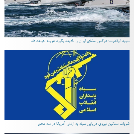
تنبیه ابرقدرت؛ هرکس امضای ایران را نادیده بگیرد هزینه خواهد داد
ضربات سنگین نیروی دریایی سپاه به ارتش آمریکا در سه محور