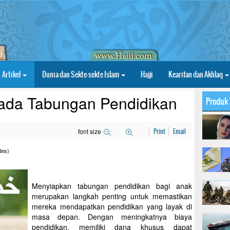
Artikel
Dunia dan Sekte-sekte Islam
Hajji
Kearifan dan Akhlaq
da Tabungan Pendidikan
Produk 
font size
Print
Email
tes)
Menyiapkan tabungan pendidikan bagi anak
merupakan langkah penting untuk memastikan
mereka mendapatkan pendidikan yang layak di
masa depan. Dengan meningkatnya biaya
pendidikan, memiliki dana khusus dapat