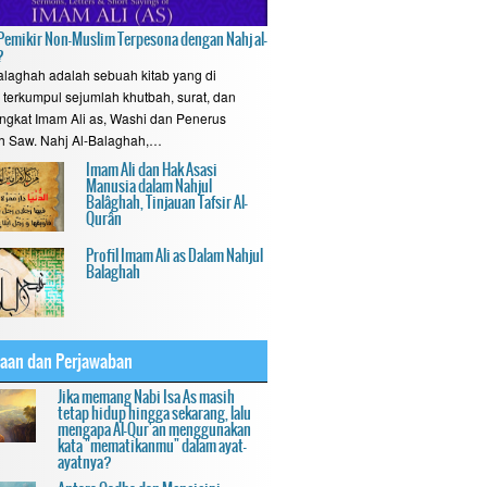
emikir Non-Muslim Terpesona dengan Nahj al-
?
alaghah adalah sebuah kitab yang di
terkumpul sejumlah khutbah, surat, dan
ngkat Imam Ali as, Washi dan Penerus
h Saw. Nahj Al-Balaghah,…
Imam Ali dan Hak Asasi
Manusia dalam Nahjul
Balâghah, Tinjauan Tafsir Al-
Qurân
Profil Imam Ali as Dalam Nahjul
Balaghah
yaan dan Perjawaban
Jika memang Nabi Isa As masih
tetap hidup hingga sekarang, lalu
mengapa Al-Qur'an menggunakan
kata "mematikanmu" dalam ayat-
ayatnya?