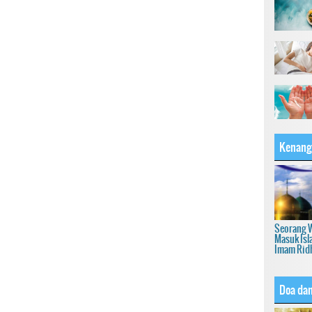
Kenang
Seorang 
Masuk Isl
Imam Rid
Doa dan