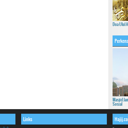
Doa Ulul 
Perkena
Masjid Ja
Sosial
Links
Hajij.c