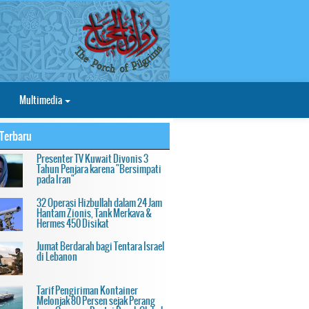
Multimedia
Terbaru
Presenter TV Kuwait Divonis 3
Tahun Penjara karena "Bersimpati
pada Iran"
32 Operasi Hizbullah dalam 24 Jam
Hantam Zionis, Tank Merkava &
Hermes 450 Disikat
Jumat Berdarah bagi Tentara Israel
di Lebanon
Tarif Pengiriman Kontainer
Melonjak 80 Persen sejak Perang