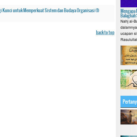
gi Kunci untuk Memperkuat Sistem dan Budaya Organisasi (1)
Mengapa P
Balaghah
Nahj al-B
dalamnya 
back to top
ucapan si
Rasululla
Pertan