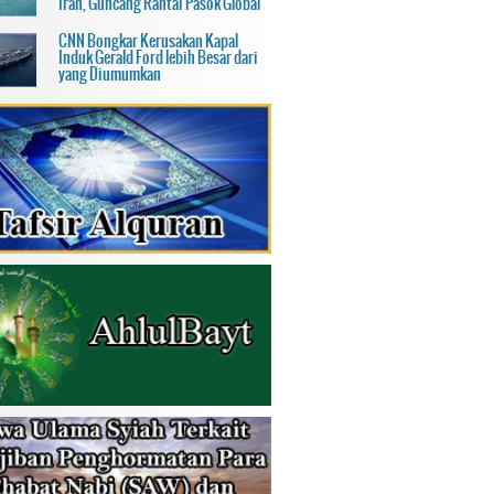
Iran, Guncang Rantai Pasok Global
CNN Bongkar Kerusakan Kapal
Induk Gerald Ford lebih Besar dari
yang Diumumkan