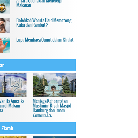
Antara Qadha dan Mencicipi
Makanan
Bolehkah Wanita Haid Memotong
Kuku dan Rambut?
Lupa Membaca Qunut dalam Shalat
an
Wanita Amerika
Menjaga Kehormatan
am di Makam
Muslimin: Kisah Masjid
ha
Hamburg dan Imam
Zaman a.f.s.
 Ziarah