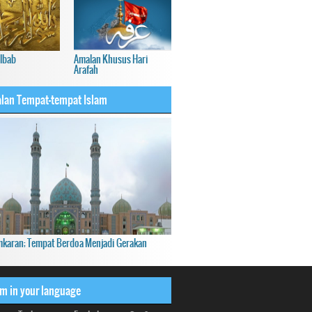
Albab
Amalan Khusus Hari
Arafah
lan Tempat-tempat Islam
mkaran; Tempat Berdoa Menjadi Gerakan
om in your language