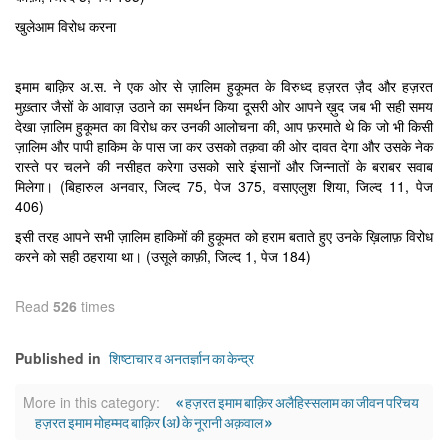
खुलेआम विरोध करना
इमाम बाक़िर अ.स. ने एक ओर से ज़ालिम हुकूमत के विरुध्द हज़रत ज़ैद और हज़रत
मुख़्तार जैसों के आवाज़ उठाने का समर्थन किया दूसरी ओर आपने ख़ुद जब भी सही समय
देखा ज़ालिम हुकूमत का विरोध कर उनकी आलोचना की, आप फ़रमाते थे कि जो भी किसी
ज़ालिम और पापी हाकिम के पास जा कर उसको तक़वा की ओर दावत देगा और उसके नेक
रास्ते पर चलने की नसीहत करेगा उसको सारे इंसानों और जिन्नातों के बराबर सवाब
मिलेगा। (बिहारुल अनवार, जिल्द 75, पेज 375, वसाएलुश शिया, जिल्द 11, पेज
406)
इसी तरह आपने सभी ज़ालिम हाकिमों की हुकूमत को हराम बताते हुए उनके ख़िलाफ़ विरोध
करने को सही ठहराया था। (उसूले काफ़ी, जिल्द 1, पेज 184)
Read
526
times
शिष्टाचार व अनतर्ज्ञान का केन्द्र
Published in
« हज़रत इमाम बाक़िर अलैहिस्सलाम का जीवन परिचय
More in this category:
हज़रत इमाम मोहम्मद बाक़िर (अ) के नूरानी अक़वाल »