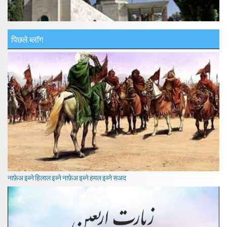
पिछले ब्लॉग
नाफ़ेअ इब्ने हिलाल इब्ने नाफ़ेअ इब्ने हमल इब्ने सअद