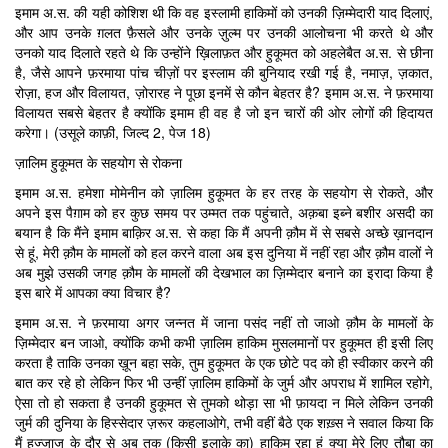
इमाम अ.स. की यही कोशिश थी कि वह इस्लामी हाकिमों को उनकी ज़िम्मेदारी याद दिलाएं,
और आप उनके ग़लत फ़ैसले और उनके ज़ुल्म पर उनकी आलोचना भी करते थे और
उनको याद दिलाते रहते थे कि उन्होंने ख़िलाफ़त और हुकूमत को अहलेबैत अ.स. से छीना
है, जैसे आपने फ़रमाया पांच चीज़ों पर इस्लाम की बुनियाद रखी गई है, नमाज़, ज़कात,
रोज़ा, हज और विलायत, ज़ोरारह ने पूछा इनमें से कौन बेहतर है? इमाम अ.स. ने फ़रमाया
विलायत सबसे बेहतर है क्योंकि इमाम ही वह है जो इन चारों की ओर लोगों की हिदायत
करेगा। (उसूले काफ़ी, जिल्द 2, पेज 18)
ज़ालिम हुकूमत के सहयोग से रोकना
इमाम अ.स. हमेशा मोमेनीन को ज़ालिम हुकूमत के हर तरह के सहयोग से रोकते, और
अपने इस पैग़ाम को हर कुछ समय पर उम्मत तक पहुंचाते, अक़बा इब्ने बशीर असदी का
बयान है कि मैंने इमाम बाक़िर अ.स. से कहा कि मैं अपनी क़ौम में से सबसे अच्छे ख़ानदान
से हूं, मेरी क़ौम के मामलों को हल करने वाला अब इस दुनिया में नहीं रहा और क़ौम वालों ने
अब मुझे उसकी जगह क़ौम के मामलों की देखभाल का ज़िम्मेदार बनाने का इरादा किया है
इस बारे में आपका क्या विचार है?
इमाम अ.स. ने फ़रमाया अगर जन्नत में जाना पसंद नहीं तो जाओ क़ौम के मामलों के
ज़िम्मेदार बन जाओ, क्योंकि कभी कभी ज़ालिम हाकिम मुसलमानों पर हुकूमत ही इसी लिए
करता है ताकि उनका ख़ून बहा सके, तुम हुकूमत के एक छोटे पद को ही स्वीकार करने की
बात कर रहे हो लेकिन फिर भी उन्हीं ज़ालिम हाकिमों के जुर्म और अपराध में शामिल रहोगे,
ऐसा तो हो सकता है उनकी हुकूमत से तुमको थोड़ा सा भी फ़ायदा न मिले लेकिन उनकी
जुर्म की दुनिया के हिस्सेदार ज़रूर कहलाओगे, तभी वहीं बैठे एक शख़्स ने सवाल किया कि
मैं हज्जाज के दौर से अब तक (किसी इलाक़े का) हाकिम रहा हूं क्या मेरे लिए तौबा का