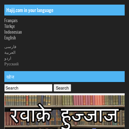
Hajij.com in your language
Français
Türkçe
Indonesian
English
فارسی
العربیة
اردو
Русский
खोज