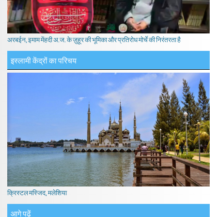
अरबईन, इमाम मेंहदी अ.ज. के ज़ुहूर की भूमिका और प्रतिरोध मोर्चे की निरंतरता है
इस्लामी केंद्रों का परिचय
क्रिस्टल मस्जिद, मलेशिया
आगे पढ़ें