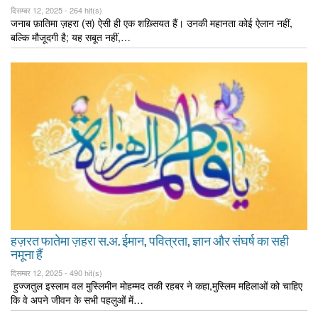
दिसम्बर 12, 2025 -
264 hit(s)
जनाब फ़ातिमा ज़हरा (स) ऐसी ही एक शख़्सियत हैं। उनकी महानता कोई ऐलान नहीं,
बल्कि मौजूदगी है; यह सबूत नहीं,…
हज़रत फातेमा ज़हरा स.अ. ईमान, पवित्रता, ज्ञान और संघर्ष का सही
नमूना हैं
दिसम्बर 12, 2025 -
490 hit(s)
हुज्जतुल इस्लाम वल मुस्लिमीन मोहम्मद तकी रहबर ने कहा,मुस्लिम महिलाओं को चाहिए
कि वे अपने जीवन के सभी पहलुओं में…