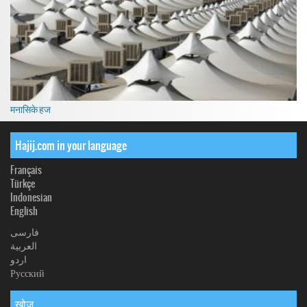
मनासिके हज
Hajij.com in your language
Français
Türkçe
Indonesian
English
فارسی
العربیة
اردو
Русский
खोज