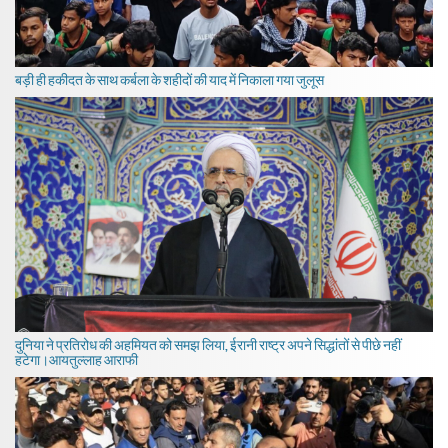
बड़ी ही हकीदत के साथ कर्बला के शहीदों की याद में निकाला गया जुलूस
दुनिया ने प्रतिरोध की अहमियत को समझ लिया, ईरानी राष्ट्र अपने सिद्धांतों से पीछे नहीं
हटेगा।आयतुल्लाह आराफी