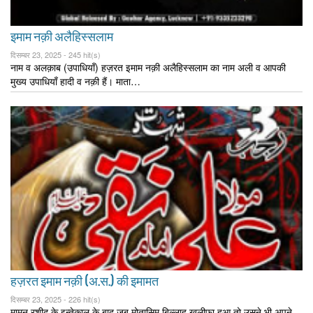
इमाम नक़ी अलैहिस्सलाम
दिसम्बर 23, 2025 -
245 hit(s)
नाम व अलक़ाब (उपाधियाँ) हज़रत इमाम नक़ी अलैहिस्सलाम का नाम अली व आपकी
मुख्य उपाधियाँ हादी व नक़ी हैं। माता…
हज़रत इमाम नक़ी (अ.स.) की इमामत
दिसम्बर 23, 2025 -
226 hit(s)
मामून रशीद के इन्तेक़ाल के बाद जब मोतासिम बिल्लाह ख़लीफ़ा हुआ तो उसने भी अपने