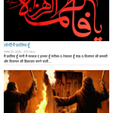
लोगों! मैं फ़ातिमा हूँ
नवम्बर 25, 2025 -
275 hit(s)
मैं फ़ातिमा हूँ यानी मैं मरकज़ ए इस्मत हूँ शरीका-ए-रेसालत हूँ शाह-ए-विलायत की हमसरी
और विलायत की हिफ़ाज़त करने वाली…