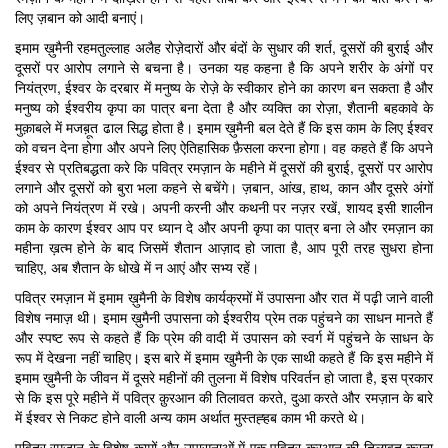
लिए ज़बान को आदी बनाएं।
इमाम ख़ुमैनी रहमतुल्लाह अलैह रोज़ेदारों और बंदों के सुधार की शर्त, दूसरों की बुराई और
दूसरों पर आरोप लगाने से बचना है। उनका यह कहना है कि अपने शरीर के अंगों पर
नियंत्रण, ईश्वर के दरबार में मनुष्य के रोज़े के स्वीकार होने का कारण बन सकता है और
मनुष्य को ईश्वरीय कृपा का पात्र बना देता है और व्यक्ति का रोज़ा, शैतानी बहकावे के
मुक़ाबले में मजब़ूत ढाल सिद्ध होता है। इमाम ख़ुमैनी बल देते हैं कि इस काम के लिए ईश्वर
को वचन देना होगा और अपने लिए ऐतिहासिक फ़ैसला करना होगा। वह कहते हैं कि अपने
ईश्वर से प्रतिबद्धता करे कि पवित्र रमज़ान के महीने में दूसरों की बुराई, दूसरों पर आरोप
लगाने और दूसरों को बुरा भला कहने से बचेंगे। ज़बान, आंख, हाथ, कान और दूसरे अंगों
को अपने नियंत्रण में रखे। अपनी करनी और कथनी पर नज़र रखें, शायद इसी शालीन
काम के कारण ईश्वर आप पर ध्यान दे और अपनी कृपा का पात्र बना ले और रमज़ान का
महीना ख़त्म होने के बाद जिसमें शैतान आज़ाद हो जाता है, आप पूरी तरह सुधरा होना
चाहिए, अब शैतान के धोखे में न आएं और सभ्य रहें।
पवित्र रमज़ान में इमाम ख़ुमैनी के विशेष कार्यक्रमों में उपासना और रात में पढ़ी जाने वाली
विशेष नमाज़ थी। इमाम ख़ुमैनी उपासना को ईश्वरीय प्रेम तक पहुंचने का साधन मानते हैं
और स्पष्ट रूप से कहते हैं कि प्रेम की वादी में उपासन को स्वर्ग में पहुंचने के साधन के
रूप में देखना नहीं चाहिए। इस बारे में इमाम खुमैनी के एक साथी कहते हैं कि इस महीने में
इमाम ख़ुमैनी के जीवन में दूसरे महीनों की तुलना में विशेष परिवर्तन हो जाता है, इस प्रकार
से कि इस पूरे महीने में पवित्र क़ुरआन की तिलावत करते, दुआ करते और रमज़ान के बारे
में ईश्वर से निकट होने वाली अन्य काम अर्थात मुस्तह्हब काम भी करते थे।
पवित्र रमज़ान के विशेष कामों और उपासनाओं में एक पवित्र क़ुरआन की तिलावत करना