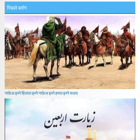
पिछले ब्लॉग
नाफ़ेअ इब्ने हिलाल इब्ने नाफ़ेअ इब्ने हमल इब्ने सअद