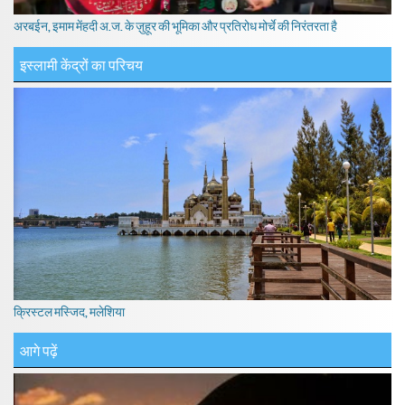
अरबईन, इमाम मेंहदी अ.ज. के ज़ुहूर की भूमिका और प्रतिरोध मोर्चे की निरंतरता है
इस्लामी केंद्रों का परिचय
क्रिस्टल मस्जिद, मलेशिया
आगे पढ़ें