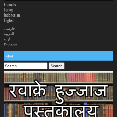
Français
Türkçe
Indonesian
English
فارسی
العربیة
اردو
Русский
खोज