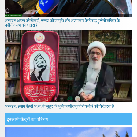
अरबईन आत्मा की ऊँचाई, उम्मत की जागृति और अत्याचार के विरुद्ध हुसैनी चरित्र के
नवीनीकरण की यात्रा है
अरबईन, इमाम मेंहदी अ.ज. के ज़ुहूर की भूमिका और प्रतिरोध मोर्चे की निरंतरता है
इस्लामी केंद्रों का परिचय