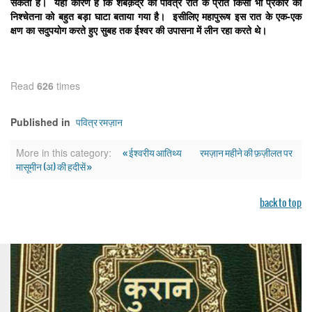
सकता है। यही कारण है कि शबेक़द्र की पवित्र रात के प्रति किसी भी प्रकार की
निश्चेतना को बहुत बड़ा घाटा बताया गया है। इसीलिए महापुरूष इस रात के एक-एक
क्षण का सदुपयोग करते हुए सुबह तक ईश्वर की उपासना में लीन रहा करते थे।
Read
626
times
पवित्र रमज़ान
Published in
« ईश्वरीय आतिथ्य
रमज़ान महीने की फ़ज़ीलत पर
More in this category:
मासूमीन (अ) की हदीसें »
back to top