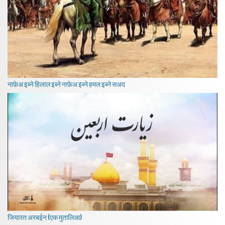
नाफ़ेअ इब्ने हिलाल इब्ने नाफ़ेअ इब्ने हमल इब्ने सअद
जियारत अरबईन (एक मुतालिआ)