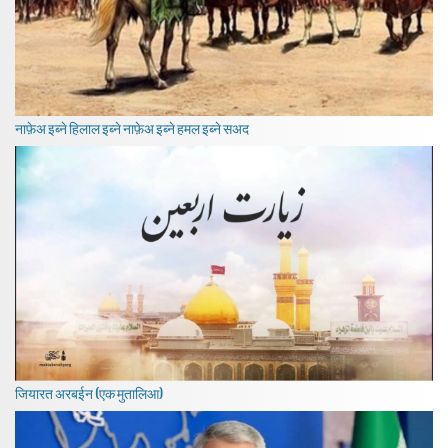
नाफ़ेअ इब्ने हिलाल इब्ने नाफ़ेअ इब्ने हमल इब्ने सअद
जियारत अरबईन (एक मुतालिआ)