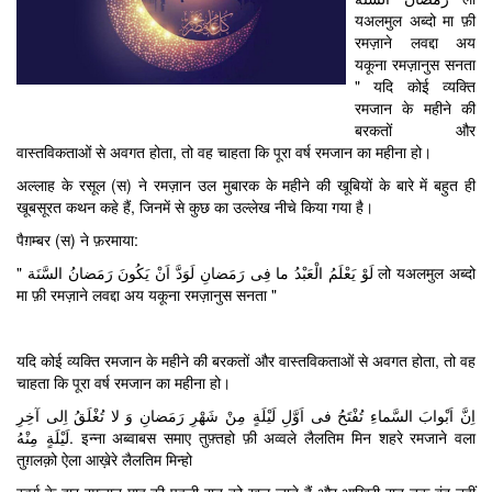
यअलमुल अब्दो मा फ़ी
रमज़ाने लवद्दा अय
यकूना रमज़ानुस सनता
" यदि कोई व्यक्ति
रमजान के महीने की
बरकतों और
वास्तविकताओं से अवगत होता, तो वह चाहता कि पूरा वर्ष रमजान का महीना हो।
अल्लाह के रसूल (स) ने रमज़ान उल मुबारक के महीने की खूबियों के बारे में बहुत ही
खूबसूरत कथन कहे हैं, जिनमें से कुछ का उल्लेख नीचे किया गया है।
पैग़म्बर (स) ने फ़रमाया:
" لَوْ یَعْلَمُ الْعَبْدُ ما فِی رَمَضانِ لَوَدَّ اَنْ یَکُونَ رَمَضانُ السَّنَة लो यअलमुल अब्दो
मा फ़ी रमज़ाने लवद्दा अय यकूना रमज़ानुस सनता "
यदि कोई व्यक्ति रमजान के महीने की बरकतों और वास्तविकताओं से अवगत होता, तो वह
चाहता कि पूरा वर्ष रमजान का महीना हो।
اِنَّ اَبْوابَ السَّماءِ تُفْتَحُ فی اَوَّلِ لَیْلَةٍ مِنْ شَهْرِ رَمَضانِ وَ لا تُغْلَقُ اِلی آخِرِ
لَیْلَةٍ مِنْهُ. इन्ना अब्वाबस समाए तुफ़्तहो फ़ी अव्वले लैलतिम मिन शहरे रमजाने वला
तुग़लक़ो ऐला आख़ेरे लैलतिम मिन्हो