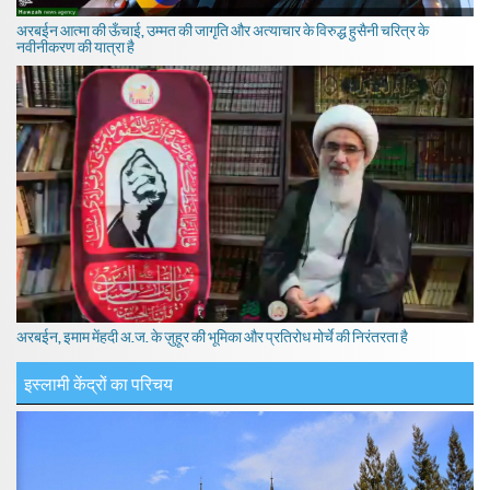
अरबईन आत्मा की ऊँचाई, उम्मत की जागृति और अत्याचार के विरुद्ध हुसैनी चरित्र के
नवीनीकरण की यात्रा है
अरबईन, इमाम मेंहदी अ.ज. के ज़ुहूर की भूमिका और प्रतिरोध मोर्चे की निरंतरता है
इस्लामी केंद्रों का परिचय