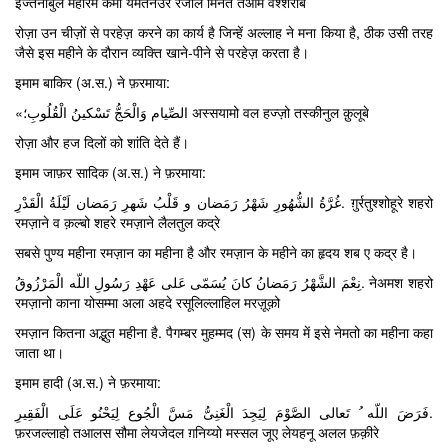
इज्तेनाबुल महारेमे कमा यमतनेउर रजोले मिनत तआमे वश्शराबे
रोज़ा उन चीज़ों से परहेज़ करने का कार्य है जिन्हें अल्लाह ने मना किया है, ठीक उसी तरह
जैसे इस महीने के दौरान व्यक्ति खाने-पीने से परहेज़ करता है।
इमाम बाकिर (अ.स.) ने फ़रमाया:
«الصِّیام وَالْحَجُّ تَسْکینُ الْقُلُوبِ؛ अस्सयामो वल हज्ज़ो तस्कीनुल क़ुलूबे
रोज़ा और हज दिलों को शांति देते हैं।
इमाम जाफ़र सादिक (अ.स.) ने फ़रमाया:
غُرَّةُ الشُّهُورِ شَهْرُ رَمَضان و قَلْبُ شَهرِ رَمَضان لَیْلَةُ الْقَدْرِ. ग़ुर्रतुश्शोहूरे शहरो
रमज़ाने व क़ल्बो शहरे रमज़ाने लैलतुल कद्रे
सबसे पुण्य महीना रमज़ान का महीना है और रमज़ान के महीने का हृदय शब ए कद्र है।
نِعْمَ الشَّهْرُ رَمَضانُ کانَ یُسَمّی عَلی عَهْدِ رَسُولِ اللّه الْمَرْزُوقُ. नेअमश शहरो
रमज़ानो काना योसम्मा अला अहदे रसूलिल्लाहिल मरज़ूक़ो
रमज़ान कितना अद्भुत महीना है. पैगम्बर मुहम्मद (स) के समय में इसे नेमतो का महीना कहा
जाता था।
इमाम हादी (अ.स.) ने फ़रमाया:
فَرَضَ اللّه ُ تَعالی الصَّوْمَ لِیَجِدَ الْغَنِیُّ مَسَّ الْجُوع لِیَحْنُو عَلَی الْفَقِیرِ.
फ़रजल्लाहो तआलस सौमा लेयजेदल ग़निय्यो मस्सल जूए लेयहनू अलल फ़क़ीरे