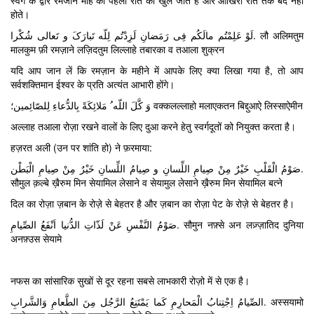
स्वर्ग के द्वार रमजान माह की पहली रात को खुल जाते हैं और आखिरी रात तक बंद नहीं
होते।
لَوْ عَلِمْتُم مالَکُم فِی رَمَضانِ لَزِدْتُم لِلّه تَبارَکَ و تَعالی شُکْرا. लौ अलिमतुम
मालकुम फ़ी रमज़ाने लज़िदतुम लिल्लाहे तबारका व तआला शुक्रन
यदि आप जान लें कि रमज़ान के महीने में आपके लिए क्या लिखा गया है, तो आप
सर्वशक्तिमान ईश्वर के प्रति अत्यंत आभारी होंगे।
وَ کَّلَ اللّه ُ مَلائِکَةً بِالدُّعاءِ لِلصّائِمین؛ वक्कलल्लाहो मलाएकतन बिद्दुआऐ लिस्साऐमीन
अल्लाह तआला रोज़ा रखने वालों के लिए दुआ करने हेतु स्वर्गदूतों को नियुक्त करता है।
हज़रत अली (उन पर शांति हो) ने फ़रमाया:
صَوْمُ الْقَلْبِ خَیْرٌ مِنْ صِیامِ اللِّسانِ و صِیامُ اللِّسانِ خَیْرٌ مِنْ صِیامِ الْبَطْن.
सौमुल क़ल्बे ख़ैरुम मिन सेयामिल लेसाने व सेयामुल लेसाने ख़ैरुम मिन सेयामिल बत्ने
दिल का रोज़ा ज़बान के रोज़े से बेहतर है और ज़बान का रोज़ा पेट के रोज़े से बेहतर है।
صَوْمُ النَّفْسِ عَنْ لَذّاتِ الدُّنیا اَنْفَعُ الصِّیامِ. सौमुन नफ़्से अन लज़्ज़ातिद दुनिया
अनफ़्उस सेयामे
नफस का सांसारिक सुखों से दूर रहना सबसे लाभकारी रोज़ो में से एक है।
الصِّیامُ اِجْتِنابُ الْمَحارِمِ کَما یَمْتَنِعُ الرَّجُل مِنَ الطَّعامِ وَالشَّرابِ. अस्सयामो