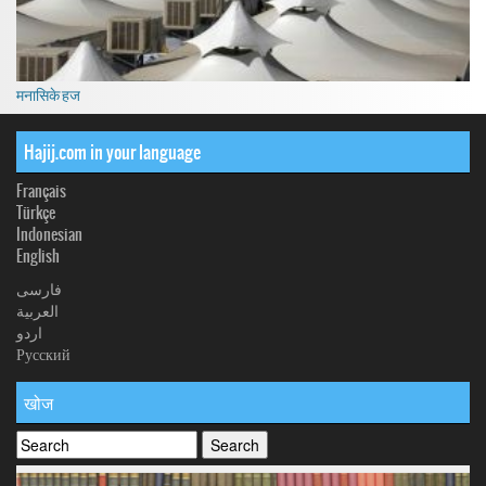
मनासिके हज
Hajij.com in your language
Français
Türkçe
Indonesian
English
فارسی
العربیة
اردو
Русский
खोज