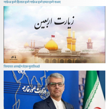
नाफ़ेअ इब्ने हिलाल इब्ने नाफ़ेअ इब्ने हमल इब्ने सअद
जियारत अरबईन (एक मुतालिआ)