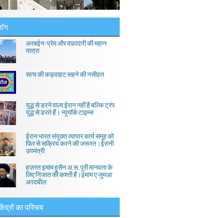
लॉग
अरबईन: प्रेम और वफ़ादारी की महान
यात्रा
सत्य की कड़वाहट सहने की नसीहत
युद्ध से डरने वाला ईरान नहीं है बल्कि ट्रंप
युद्ध से डरते हैं। न्यूयॉर्क टाइम्स
ईरान भारत संयुक्त व्यापार कार्य समूह को
फिर से सक्रिय करने की जरूरत।ईरानी
उपमंत्री
हज़रत इमाम हुसैन अ.स. पूरी मानवता के
लिए निजात की कश्ती हैं।इमाम ए जुमआ
अरदबील
केंद्रों का परिचय