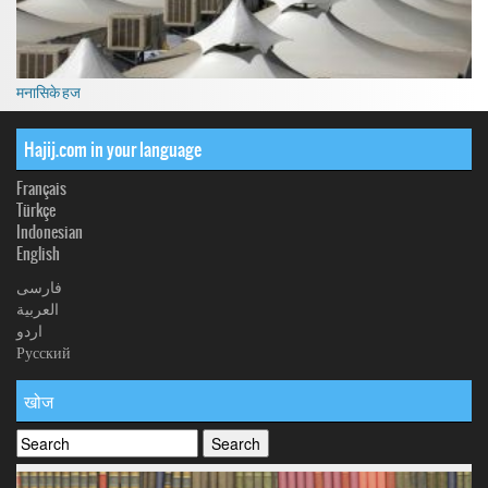
मनासिके हज
Hajij.com in your language
Français
Türkçe
Indonesian
English
فارسی
العربیة
اردو
Русский
खोज