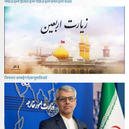
नाफ़ेअ इब्ने हिलाल इब्ने नाफ़ेअ इब्ने हमल इब्ने सअद
जियारत अरबईन (एक मुतालिआ)