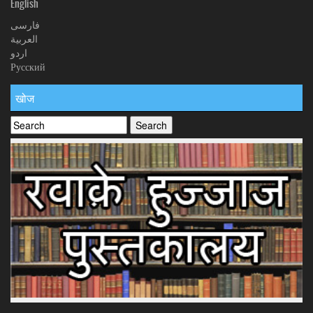
English
فارسی
العربیة
اردو
Русский
खोज