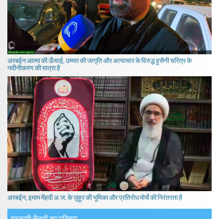
अरबईन आत्मा की ऊँचाई, उम्मत की जागृति और अत्याचार के विरुद्ध हुसैनी चरित्र के
नवीनीकरण की यात्रा है
अरबईन, इमाम मेंहदी अ.ज. के ज़ुहूर की भूमिका और प्रतिरोध मोर्चे की निरंतरता है
इस्लामी केंद्रों का परिचय