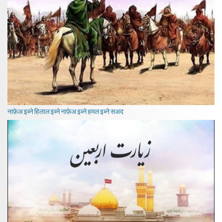
नाफ़ेअ इब्ने हिलाल इब्ने नाफ़ेअ इब्ने हमल इब्ने सअद