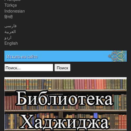
Türkçe
Indonesian
हिनदी
فارسی
العربیة
اردو
English
Искать на сайте