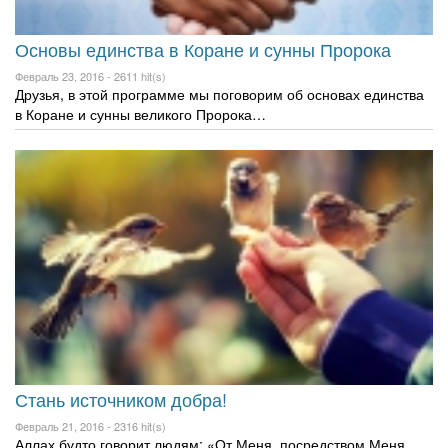
Основы единства в Коране и сунны Пророка
Февраль 23, 2016 -
2611 hit(s)
Друзья, в этой программе мы поговорим об основах единства
в Коране и сунны великого Пророка…
Стань источником добра!
Февраль 21, 2016 -
2316 hit(s)
Аллах будто говорит людям: «От Меня, посредством Меня