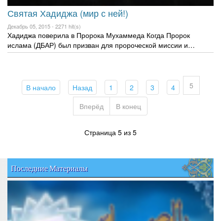
Святая Хадиджа (мир с ней!)
Декабрь 05, 2015 -
2271 hit(s)
Хадиджа поверила в Пророка Мухаммеда Когда Пророк
ислама (ДБАР) был призван для пророческой миссии и…
5
(current)
(current)
(current)
(current)
(current)
(current)
В начало
Назад
1
2
3
4
Вперёд
В конец
Страница 5 из 5
Последние Материалы