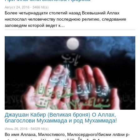
Август 24, 2016 -
3466 hit(s)
Более четырнадцати столетий назад Всевышний Аллах
ниспослал человечеству последнюю религию, следование
заповедям которой ведет к…
Джаушан Кабир (Великая броня) О Аллах,
благослови Мухаммада и род Мухаммада!
Июнь 26, 2016 -
54029 hit(s)
Во имя Аллаха, Милостивого, Милосердного!бисми ллaхи р-