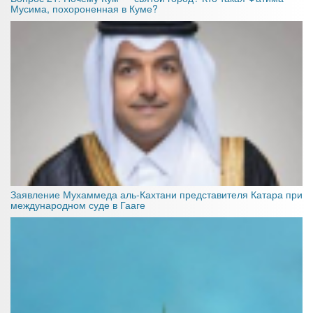
Мусима, похороненная в Куме?
Заявление Мухаммеда аль-Кахтани представителя Катара при
международном суде в Гааге