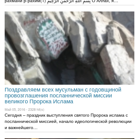
рaхмaни р-рaхимبِسْمِ اللَّهِ الرَّحْمَنِ الرَّحِيمِ (1) О Аллах, я…
Поздравляем всех мусульман с годовщиной
провозглашения посланнической миссии
великого Пророка Ислама
Май 05, 2016 -
2328 hit(s)
Сегодня – праздник выступления святого Пророка ислама с
посланнической миссией, начало идеологической революции
и важнейшего…