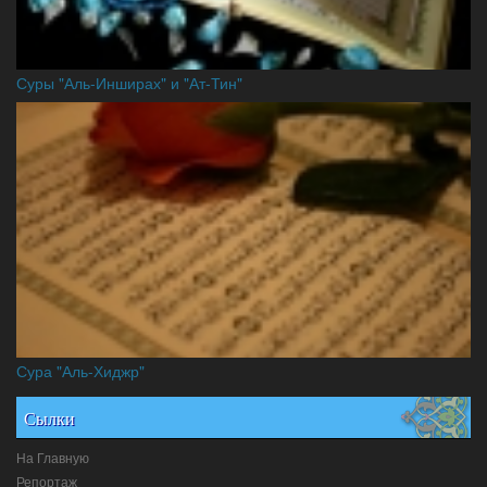
Суры "Аль-Инширах" и "Ат-Тин"
Сура "Аль-Хиджр"
Сылки
На Главную
Репортаж