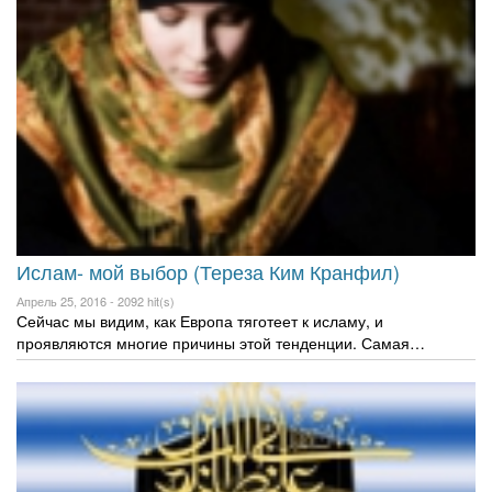
Ислам- мой выбор (Тереза Ким Кранфил)
Апрель 25, 2016 -
2092 hit(s)
Сейчас мы видим, как Европа тяготеет к исламу, и
проявляются многие причины этой тенденции. Самая…