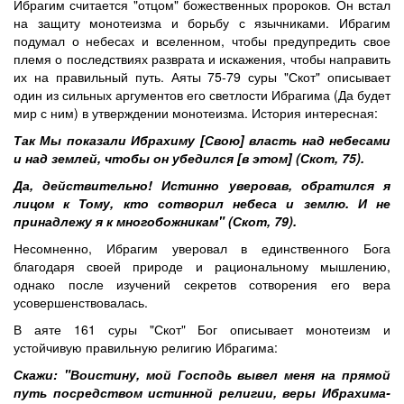
Ибрагим считается "отцом" божественных пророков. Он встал
на защиту монотеизма и борьбу с язычниками. Ибрагим
подумал о небесах и вселенном, чтобы предупредить свое
племя о последствиях разврата и искажения, чтобы направить
их на правильный путь. Аяты 75-79 суры "Скот" описывает
один из сильных аргументов его светлости Ибрагима (Да будет
мир с ним) в утверждении монотеизма. История интересная:
Так Мы показали Ибрахиму [Свою] власть над небесами
и над землей, чтобы он убедился [в этом] (Скот, 75).
Да, действительно! Истинно уверовав, обратился я
лицом к Тому, кто сотворил небеса и землю. И не
принадлежу я к многобожникам" (Скот, 79).
Несомненно, Ибрагим уверовал в единственного Бога
благодаря своей природе и рациональному мышлению,
однако после изучений секретов сотворения его вера
усовершенствовалась.
В аяте 161 суры "Скот" Бог описывает монотеизм и
устойчивую правильную религию Ибрагима:
Скажи: "Воистину, мой Господь вывел меня на прямой
путь посредством истинной религии, веры Ибрахима-