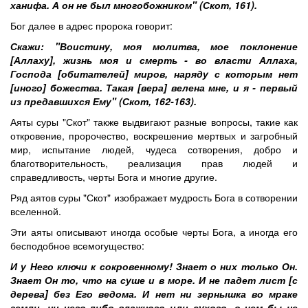
ханифа. А он не был многобожником" (Скот, 161).
Бог далее в адрес пророка говорит:
Скажи: "Воистину, моя молитва, мое поклонение
[Аллаху], жизнь моя и смерть - во власти Аллаха,
Господа [обитателей] миров, наряду с которым нет
[иного] божества. Такая [вера] велена мне, и я - первый
из предавшихся Ему" (Скот, 162-163).
Аяты суры "Скот" также выдвигают разные вопросы, такие как
откровение, пророчество, воскрешение мертвых и загробный
мир, испытание людей, чудеса сотворения, добро и
благотворительность, реализация прав людей и
справедливость, черты Бога и многие другие.
Ряд аятов суры "Скот" изображает мудрость Бога в сотворении
вселенной.
Эти аяты описывают иногда особые черты Бога, а иногда его
бесподобное всемогущество:
И у Него ключи к сокровенному! Знает о них только Он.
Знает Он то, что на суше и в море. И не падет лист [с
дерева] без Его ведома. И нет ни зернышка во мраке
земли, ни чего-либо влажного или сухого, о чем бы не