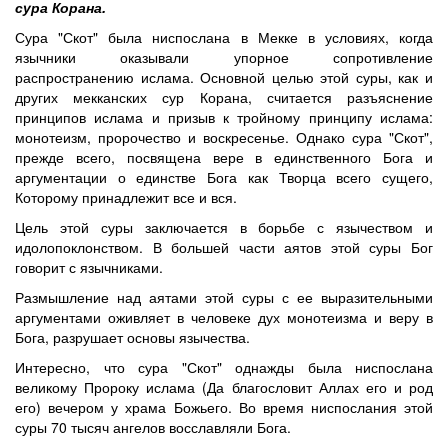
сура Корана.
Сура "Скот" была ниспослана в Мекке в условиях, когда
язычники оказывали упорное сопротивление
распространению ислама. Основной целью этой суры, как и
других мекканских сур Корана, считается разъяснение
принципов ислама и призыв к тройному принципу ислама:
монотеизм, пророчество и воскресенье. Однако сура "Скот",
прежде всего, посвящена вере в единственного Бога и
аргументации о единстве Бога как Творца всего сущего,
Которому принадлежит все и вся.
Цель этой суры заключается в борьбе с язычеством и
идолопоклонством. В большей части аятов этой суры Бог
говорит с язычниками.
Размышление над аятами этой суры с ее выразительными
аргументами оживляет в человеке дух монотеизма и веру в
Бога, разрушает основы язычества.
Интересно, что сура "Скот" однажды была ниспослана
великому Пророку ислама (Да благословит Аллах его и род
его) вечером у храма Божьего. Во время ниспослания этой
суры 70 тысяч ангелов восславляли Бога.