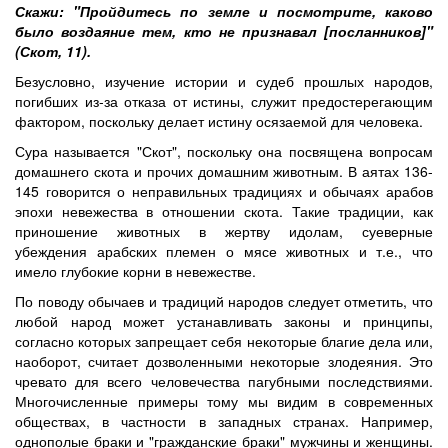
Скажи: "Пройдитесь по земле и посмотрите, каково
было воздаяние тем, кто не признавал [посланников]"
(Скот, 11).
Безусловно, изучение истории и судеб прошлых народов,
погибших из-за отказа от истины, служит предостерегающим
фактором, поскольку делает истину осязаемой для человека.
Сура называется "Скот", поскольку она посвящена вопросам
домашнего скота и прочих домашним животным. В аятах 136-
145 говорится о неправильных традициях и обычаях арабов
эпохи невежества в отношении скота. Такие традиции, как
приношение животных в жертву идолам, суеверные
убеждения арабских племен о мясе животных и т.е., что
имело глубокие корни в невежестве.
По поводу обычаев и традиций народов следует отметить, что
любой народ может устанавливать законы и принципы,
согласно которых запрещает себя некоторые благие дела или,
наоборот, считает дозволенными некоторые злодеяния. Это
чревато для всего человечества пагубными последствиями.
Многочисленные примеры тому мы видим в современных
обществах, в частности в западных странах. Например,
однополые браки и "гражданские браки" мужчины и женщины.