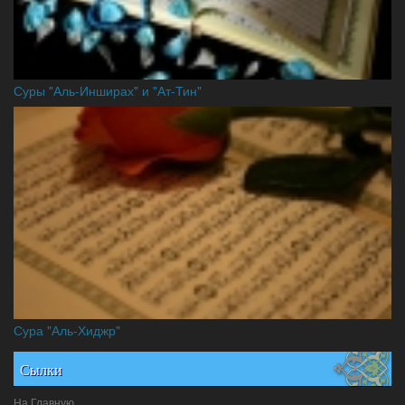
Суры "Аль-Инширах" и "Ат-Тин"
Сура "Аль-Хиджр"
Сылки
На Главную