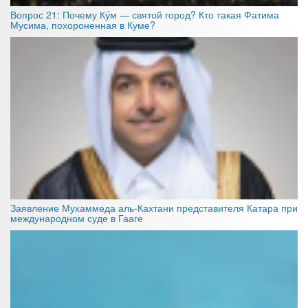
Вопрос 21: Почему Ку́м — святой город? Кто такая Фатима
Мусима, похороненная в Куме?
Заявление Мухаммеда аль-Кахтани представителя Катара при
международном суде в Гааге