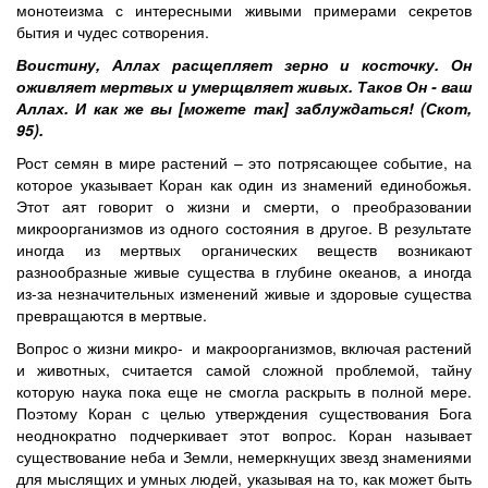
монотеизма с интересными живыми примерами секретов
бытия и чудес сотворения.
Воистину, Аллах расщепляет зерно и косточку. Он
оживляет мертвых и умерщвляет живых. Таков Он - ваш
Аллах. И как же вы [можете так] заблуждаться! (Скот,
95).
Рост семян в мире растений – это потрясающее событие, на
которое указывает Коран как один из знамений единобожья.
Этот аят говорит о жизни и смерти, о преобразовании
микроорганизмов из одного состояния в другое. В результате
иногда из мертвых органических веществ возникают
разнообразные живые существа в глубине океанов, а иногда
из-за незначительных изменений живые и здоровые существа
превращаются в мертвые.
Вопрос о жизни микро- и макроорганизмов, включая растений
и животных, считается самой сложной проблемой, тайну
которую наука пока еще не смогла раскрыть в полной мере.
Поэтому Коран с целью утверждения существования Бога
неоднократно подчеркивает этот вопрос. Коран называет
существование неба и Земли, немеркнущих звезд знамениями
для мыслящих и умных людей, указывая на то, как может быть