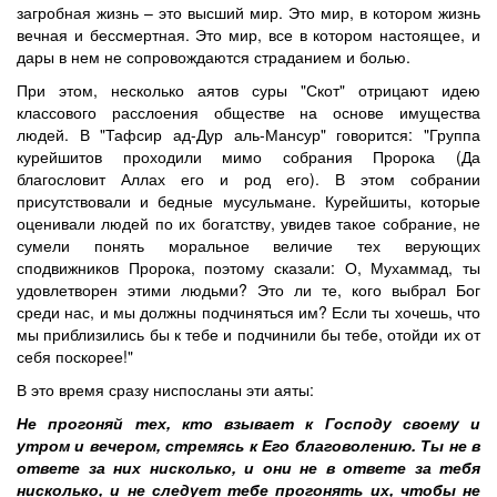
загробная жизнь – это высший мир. Это мир, в котором жизнь
вечная и бессмертная. Это мир, все в котором настоящее, и
дары в нем не сопровождаются страданием и болью.
При этом, несколько аятов суры "Скот" отрицают идею
классового расслоения обществе на основе имущества
людей. В "Тафсир ад-Дур аль-Мансур" говорится: "Группа
курейшитов проходили мимо собрания Пророка (Да
благословит Аллах его и род его). В этом собрании
присутствовали и бедные мусульмане. Курейшиты, которые
оценивали людей по их богатству, увидев такое собрание, не
сумели понять моральное величие тех верующих
сподвижников Пророка, поэтому сказали: О, Мухаммад, ты
удовлетворен этими людьми? Это ли те, кого выбрал Бог
среди нас, и мы должны подчиняться им? Если ты хочешь, что
мы приблизились бы к тебе и подчинили бы тебе, отойди их от
себя поскорее!"
В это время сразу ниспосланы эти аяты:
Не прогоняй тех, кто взывает к Господу своему и
утром и вечером, стремясь к Его благоволению. Ты не в
ответе за них нисколько, и они не в ответе за тебя
нисколько, и не следует тебе прогонять их, чтобы не