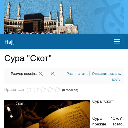
Hajij
Toggl
naviga
Сура "Скот"
Размер шрифта
Распечатать
Отправить ссылку
другу
Нравиться
(0 голосов)
Сура "Скот"
Сура "Скот",
прежде всего,