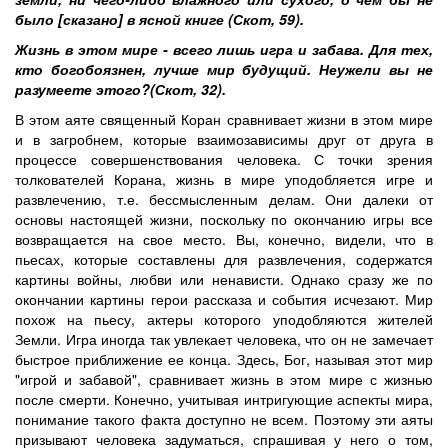
было [сказано] в ясной книге (Скот, 59).
Жизнь в этом мире - всего лишь игра и забава. Для тех,
кто богобоязнен, лучше мир будущий. Неужели вы не
разумеете этого?(Скот, 32).
В этом аяте священный Коран сравнивает жизни в этом мире
и в загробнем, которые взаимозависимы друг от друга в
процессе совершенствования человека. С точки зрения
толкователей Корана, жизнь в мире уподобляется игре и
развлечению, т.е. бессмысленным делам. Они далеки от
основы настоящей жизни, поскольку по окончанию игры все
возвращается на свое место. Вы, конечно, видели, что в
пьесах, которые составлены для развлечения, содержатся
картины войны, любви или ненависти. Однако сразу же по
окончании картины герои рассказа и события исчезают. Мир
похож на пьесу, актеры которого уподобляются жителей
Земли. Игра иногда так увлекает человека, что он не замечает
быстрое приближение ее конца. Здесь, Бог, называя этот мир
"игрой и забавой", сравнивает жизнь в этом мире с жизнью
после смерти. Конечно, учитывая интригующие аспекты мира,
понимание такого факта доступно не всем. Поэтому эти аяты
призывают человека задуматься, спрашивая у него о том,