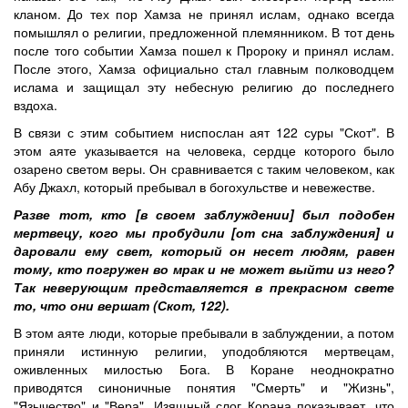
кланом. До тех пор Хамза не принял ислам, однако всегда
помышлял о религии, предложенной племянником. В тот день
после того событии Хамза пошел к Пророку и принял ислам.
После этого, Хамза официально стал главным полководцем
ислама и защищал эту небесную религию до последнего
вздоха.
В связи с этим событием ниспослан аят 122 суры "Скот". В
этом аяте указывается на человека, сердце которого было
озарено светом веры. Он сравнивается с таким человеком, как
Абу Джахл, который пребывал в богохульстве и невежестве.
Разве тот, кто [в своем заблуждении] был подобен
мертвецу, кого мы пробудили [от сна заблуждения] и
даровали ему свет, который он несет людям, равен
тому, кто погружен во мрак и не может выйти из него?
Так неверующим представляется в прекрасном свете
то, что они вершат (Скот, 122).
В этом аяте люди, которые пребывали в заблуждении, а потом
приняли истинную религии, уподобляются мертвецам,
оживленных милостью Бога. В Коране неоднократно
приводятся синоничные понятия "Смерть" и "Жизнь",
"Язычество" и "Вера". Изящный слог Корана показывает, что