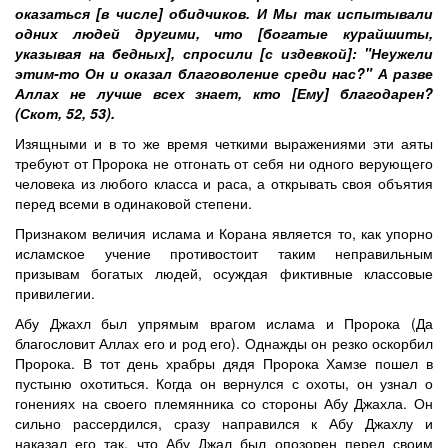
оказаться [в числе] обидчиков. И Мы так испытывали
одних людей другими, что [богатые курайшиты,
указывая на бедных], спросили [с издевкой]: "Неужели
этим-то Он и оказал благоволение среди нас?" А разве
Аллах не лучше всех знает, кто [Ему] благодарен?
(Скот, 52, 53).
Изящными и в то же время четкими выражениями эти аяты
требуют от Пророка не отгонать от себя ни одного верующего
человека из любого класса и раса, а открывать своя объятия
перед всеми в одинаковой степени.
Признаком величия ислама и Корана является то, как упорно
исламское учение противостоит таким неправильным
призывам богатых людей, осуждая фиктивные классовые
привилегии.
Абу Джахл был упрямым врагом ислама и Пророка (Да
благословит Аллах его и род его). Однажды он резко оскорбил
Пророка. В тот день храбры дядя Пророка Хамзе пошел в
пустыню охотиться. Когда он вернулся с охоты, он узнал о
гонениях на своего племянника со стороны Абу Джахла. Он
сильно рассердился, сразу направился к Абу Джахлу и
наказал его так, что Абу Джал был опозорен перед своим