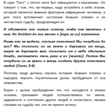
В суре "Скот" с пятого аята Бог обращается к язычникам. Он
говорит о том, что, во-первых, надо истребить в себе эгоизм,
который является важным фактором извращения человека, и
для этого вспоминает состояние бывших племен и их
несчастную судьбу, предупреждая их:
И объявляли они ложью истину, когда она являлась к
ним. Но дойдут до них вести о [каре за их] глумление.
Разве они не видели, сколько поколений Мы погубили до
них? Мы поселили их на земле и даровали им мощь,
какую не даровали вам, посылали им с неба обильные
дожди, заставляли течь реки в их [землях]. Потом Мы
погубили их за грехи и вновь создали другое поколение
людей (Скот, 5-6).
Поэтому люди должны изучать историю бывших племен и
народов, черпать поучительные уроки, пробудиться от сна
невежества.
Коран с целью пробуждения тех, кто находятся в оковах
эгоизма, призывает людей путешествовать по земле,
задуматься о состоянии других людей и посмотреть своими
глазами на судьбы тех, кто не принял истину.