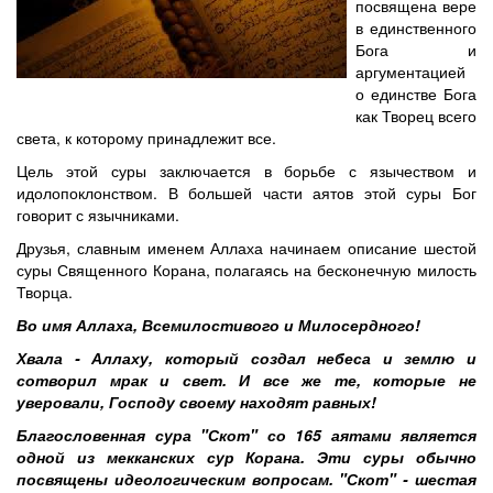
посвящена вере
в единственного
Бога и
аргументацией
о единстве Бога
как Творец всего
света, к которому принадлежит все.
Цель этой суры заключается в борьбе с язычеством и
идолопоклонством. В большей части аятов этой суры Бог
говорит с язычниками.
Друзья, славным именем Аллаха начинаем описание шестой
суры Священного Корана, полагаясь на бесконечную милость
Творца.
Во имя Аллаха, Всемилостивого и Милосердного!
Хвала - Аллаху, который создал небеса и землю и
сотворил мрак и свет. И все же те, которые не
уверовали, Господу своему находят равных!
Благословенная сура "Скот" со 165 аятами является
одной из мекканских сур Корана. Эти суры обычно
посвящены идеологическим вопросам. "Скот" - шестая