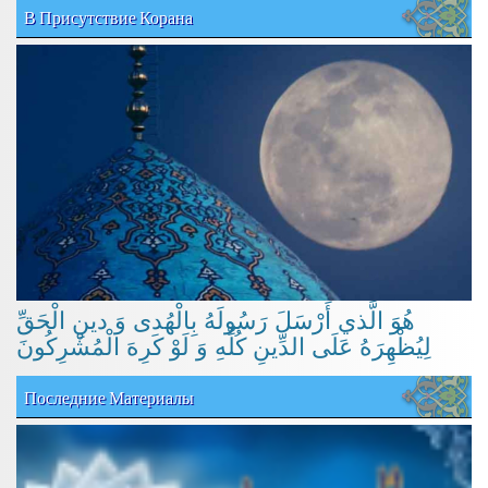
В Присутствие Корана
هُوَ الَّذي أَرْسَلَ رَسُولَهُ بِالْهُدى وَ دينِ الْحَقِّ
لِيُظْهِرَهُ عَلَى الدِّينِ كُلِّهِ وَ لَوْ كَرِهَ الْمُشْرِكُونَ
Последние Материалы