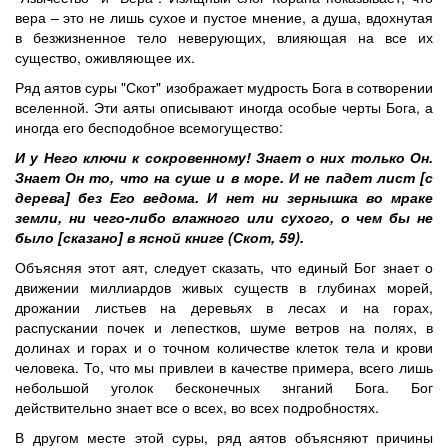
вера – это не лишь сухое и пустое мнение, а душа, вдохнутая
в безжизненное тело неверующих, влияющая на все их
существо, оживляющее их.
Ряд аятов суры "Скот" изображает мудрость Бога в сотворении
вселенной. Эти аяты описывают иногда особые черты Бога, а
иногда его бесподобное всемогущество:
И у Него ключи к сокровенному! Знает о них только Он.
Знает Он то, что на суше и в море. И не падет лист [с
дерева] без Его ведома. И нет ни зернышка во мраке
земли, ни чего-либо влажного или сухого, о чем бы не
было [сказано] в ясной книге (Скот, 59).
Объясняя этот аят, следует сказать, что единый Бог знает о
движении миллиардов живых существ в глубинах морей,
дрожании листьев на деревьях в лесах и на горах,
распускании почек и лепестков, шуме ветров на полях, в
долинах и горах и о точном количестве клеток тела и крови
человека. То, что мы привлеи в качестве примера, всего лишь
небольшой уголок бесконечных знганий Бога. Бог
действительно знает все о всех, во всех подробностях.
В другом месте этой суры, ряд аятов объясняют причины