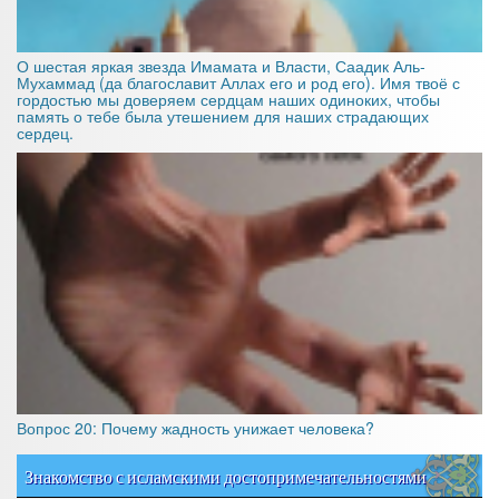
О шестая яркая звезда Имамата и Власти, Саадик Аль-
Мухаммад (да благославит Аллах его и род его). Имя твоё с
гордостью мы доверяем сердцам наших одиноких, чтобы
память о тебе была утешением для наших страдающих
сердец.
Вопрос 20: Почему жадность унижает человека?
Знакомство с исламскими достопримечательностями