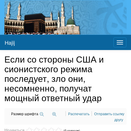
Hajij
Toggl
naviga
Если со стороны США и
сионистского режима
последует, зло они,
несомненно, получат
мощный ответный удар
Размер шрифта
Распечатать
Отправить ссылку
другу
Нравиться
(0 голосов)