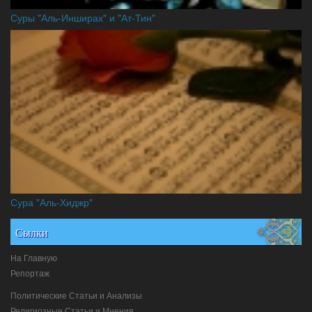
Суры "Аль-Инширах" и "Ат-Тин"
Сура "Аль-Хиджр"
Сылки
На Главную
Репортаж
Политические Статьи и Анализы
Религиозные Статьи и Мнения