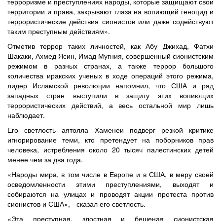
терроризме и преступлениях народы, которые защищают свои
территории и права, закрывают глаза на вопиющий геноцид и
террористические действия сионистов или даже содействуют
таким преступным действиям».
Отметив террор таких личностей, как Абу Джихад, Фатхи
Шакаки, Ахмед Ясин, Имад Мугния, совершенный сионистским
режимом в разных странах, а также террор большого
количества иракских ученых в ходе операций этого режима,
лидер Исламской революции напомнил, что США и ряд
западных стран выступили в защиту этих вопиющих
террористических действий, а весь остальной мир лишь
наблюдает.
Его светлость аятолла Хаменеи подверг резкой критике
игнорирование теми, кто претендует на поборников прав
человека, истребления около 20 тысяч палестинских детей
менее чем за два года.
«Народы мира, в том числе в Европе и в США, в меру своей
осведомленности этими преступлениями, выходят и
собираются на улицах и проводят акции протеста против
сионистов и США», - сказал его светлость.
«Эта преступная, злостная и бешеная сионистская