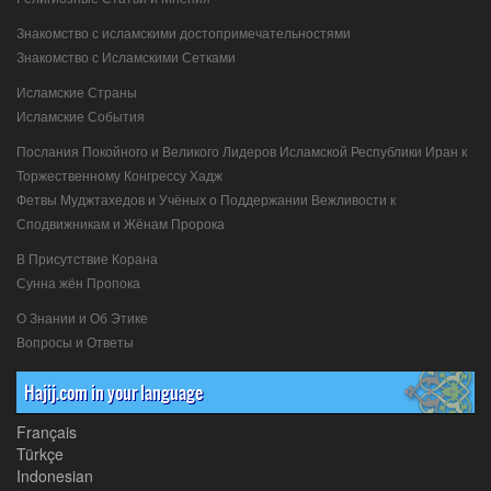
Знакомство с исламскими достопримечательностями
Знакомство с Исламскими Сетками
Исламские Страны
Исламские События
Послания Покойного и Великого Лидеров Исламской Республики Иран к
Торжественному Конгрессу Хадж
Фетвы Муджтахедов и Учёных о Поддержании Вежливости к
Сподвижникам и Жёнам Пророка
В Присутствие Корана
Сунна жён Пропока
О Знании и Об Этике
Вопросы и Ответы
Hajij.com in your language
Français
Türkçe
Indonesian