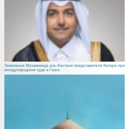
Заявление Мухаммеда аль-Кахтани представителя Катара при
международном суде в Гааге