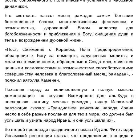
динамикой.
Его светлость назвал месяц рамадан самым большим
божественным благом, монотеистическим феноменом и
возможностью, дарованной Богом человеку для
богобоязненности и приближения к Богу, очищения души и
тела и возрождением духовной жизни.
«Пост, сближение с Кораном, Ночи Предопределения,
обращение к Богу за помощью, задушевные молитвы и
молитвы в смиренности, обращенные к Создателю, являются
ценными возможностями и возможностями способствующими
совершенству человека в благословенный месяц рамадан», -
пояснил аятолла Хаменеи.
Похвалив народ за величественную и полную смысла
демонстрацию по случаю Всемирного Дня аль-Кудс в
последнюю пятницу месяца рамадан, лидер Исламской
революции сказал: «Грандиозное движение народа Ирана
несло в себе разные послания для тех в мире, кто должен был
услышать и узнать народ Ирана, и они услышали их».
Во второй проповеди праздничного намаза Ид аль-Фитр лидер
Исламской революции сказал, что продолжение геноцида и