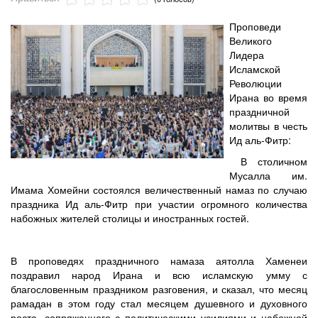
Проповеди
Великого
Лидера
Исламской
Революции
Ирана во время
праздничной
молитвы в честь
Ид аль-Фитр:
В столичном
Мусалла им.
Имама Хомейни состоялся величественный намаз по случаю
праздника Ид аль-Фитр при участии огромного количества
набожных жителей столицы и иностранных гостей.
В проповедях праздничного намаза аятолла Хаменеи
поздравил народ Ирана и всю исламскую умму с
благословенным праздником разговения, и сказал, что месяц
рамадан в этом году стал месяцем душевного и духовного
роста, сопряженного с политическими усилиями и набожной