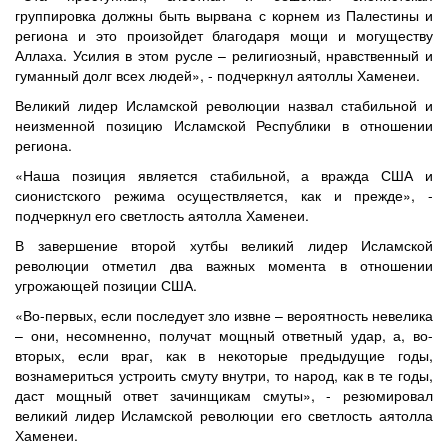
группировка должны быть вырвана с корнем из Палестины и
региона и это произойдет благодаря мощи и могуществу
Аллаха. Усилия в этом русле – религиозный, нравственный и
гуманный долг всех людей», - подчеркнул аятоллы Хаменеи.
Великий лидер Исламской революции назвал стабильной и
неизменной позицию Исламской Республики в отношении
региона.
«Наша позиция является стабильной, а вражда США и
сионистского режима осуществляется, как и прежде», -
подчеркнул его светлость аятолла Хаменеи.
В завершение второй хутбы великий лидер Исламской
революции отметил два важных момента в отношении
угрожающей позиции США.
«Во-первых, если последует зло извне – вероятность невелика
– они, несомненно, получат мощный ответный удар, а, во-
вторых, если враг, как в некоторые предыдущие годы,
вознамериться устроить смуту внутри, то народ, как в те годы,
даст мощный ответ зачинщикам смуты», - резюмировал
великий лидер Исламской революции его светлость аятолла
Хаменеи.