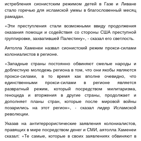
истребления сионистским режимом детей в Газе и Ливане
стало горечью для исламской уммы в благословенный месяц
рамадан.
«Эти преступления стали возможными ввиду продолжения
оказания помощи и содействия со стороны США преступной
группировке, захватившей Палестину», - сказал его светлость.
Аятолла Хаменеи назвал сионистский режим прокси-силами
колониалистов в регионе.
«Западные страны постоянно обвиняют смелые народы и
доблестную молодежь региона в том, что они якобы являются
прокси-силами, в то время как вполне очевидно, что
единственными прокси-силами в регионе является
развратный режим, который посредством милитаризма,
геноцида и вторжения в другие страны, продолжает и
дополняет планы стран, которые после мировой войны
позарились на этот регион», - сказал лидер Исламской
революции.
Указав на антитеррористические заявления колониалистов,
правящих в мире посредством денег и СМИ, аятолла Хаменеи
сказал: «Те самые, которые в своих заявлениях обвиняют в