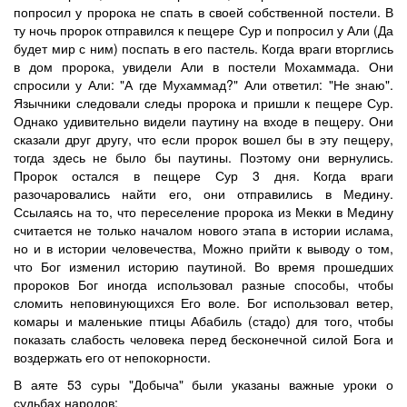
попросил у пророка не спать в своей собственной постели. В
ту ночь пророк отправился к пещере Сур и попросил у Али (Да
будет мир с ним) поспать в его пастель. Когда враги вторглись
в дом пророка, увидели Али в постели Мохаммада. Они
спросили у Али: "А где Мухаммад?" Али ответил: "Не знаю".
Язычники следовали следы пророка и пришли к пещере Сур.
Однако удивительно видели паутину на входе в пещеру. Они
сказали друг другу, что если пророк вошел бы в эту пещеру,
тогда здесь не было бы паутины. Поэтому они вернулись.
Пророк остался в пещере Сур 3 дня. Когда враги
разочаровались найти его, они отправились в Медину.
Ссылаясь на то, что переселение пророка из Мекки в Медину
считается не только началом нового этапа в истории ислама,
но и в истории человечества, Можно прийти к выводу о том,
что Бог изменил историю паутиной. Во время прошедших
пророков Бог иногда использовал разные способы, чтобы
сломить неповинующихся Его воле. Бог использовал ветер,
комары и маленькие птицы Абабиль (стадо) для того, чтобы
показать слабость человека перед бесконечной силой Бога и
воздержать его от непокорности.
В аяте 53 суры "Добыча" были указаны важные уроки о
судьбах народов: