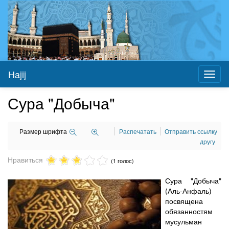
Hajij
Toggl
naviga
Сура "Добыча"
Размер шрифта
Распечатать
Отправить ссылку
другу
Нравиться
(1 голос)
Сура "Добыча"
(Аль-Анфаль)
посвящена
обязанностям
мусульман