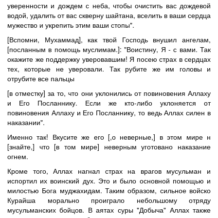
уверенности и дождем с неба, чтобы очистить вас дождевой
водой, удалить от вас скверну шайтана, вселить в ваши сердца
мужество и укрепить этим ваши стопы".
[Вспомни, Мухаммад], как твой Господь внушил ангелам,
[посланным в помощь муслимам.]: "Воистину, Я - с вами. Так
окажите же поддержку уверовавшим! Я посею страх в сердцах
тех, которые не уверовали. Так рубите же им головы и
отрубите все пальцы
[в отместку] за то, что они уклонились от повиновения Аллаху
и Его Посланнику. Если же кто-либо уклоняется от
повиновения Аллаху и Его Посланнику, то ведь Аллах силен в
наказании".
Именно так! Вкусите же его [,о неверные,] в этом мире н
[знайте,] что [в том мире] неверным уготовано наказание
огнем.
Кроме того, Аллах нагнал страх на врагов мусульман и
испортил их воинский дух. Это и было основной помощью и
милостью Бога муджахидам. Таким образом, сильное войско
Курайша морально проиграло небольшому отряду
мусульманских бойцов. В аятах суры "Добыча" Аллах также