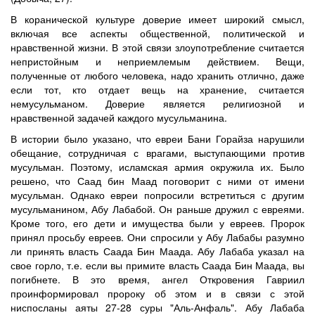
В коранической культуре доверие имеет широкий смысл,
включая все аспекты общественной, политической и
нравственной жизни. В этой связи злоупотребление считается
непристойным и неприемлемым действием. Вещи,
полученные от любого человека, надо хранить отлично, даже
если тот, кто отдает вещь на хранение, считается
немусульманом. Доверие является религиозной и
нравственной задачей каждого мусульманина.
В истории было указано, что евреи Бани Горайза нарушили
обещание, сотрудничая с врагами, выступающими против
мусульман. Поэтому, исламская армия окружила их. Было
решено, что Саад бин Маад поговорит с ними от имени
мусульман. Однако евреи попросили встретиться с другим
мусульманином, Абу Лабабой. Он раньше дружил с евреями.
Кроме того, его дети и имущества были у евреев. Пророк
принял просьбу евреев. Они спросили у Абу Лабабы разумно
ли принять власть Саада Бин Маада. Абу Лабаба указал на
свое горло, т.е. если вы примите власть Саада Бин Маада, вы
погибнете. В это время, ангел Откровения Гавриил
проинформировал пророку об этом и в связи с этой
ниспосланы аяты 27-28 суры "Аль-Анфаль". Абу Лабаба