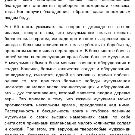
благодеяния становятся прибором непокорности человека,
тогда Бог получит благодеяния обратно, сдаст непокорным
людям беду.
Аят 65 опять указывает на вопрос о джихаде во взгляде
ислама, говоря о том, что мусульманам нельзя ожидать
баланса сил с врагом, им надо противостоять агрессии врага
иногда с большим количеством, нельзя убегать от борьбы под
предлогом малого числа перед врагом. В большинстве боевых
полей число военнослужащих врага было больше мусульман.
У мусульман обычно были меньше военного оборудования и
солдат. Конечно, больше количества солдат и оборудования,
по-видимому, считается одной из основных причин победы,
однако то, что принесло большие победы мусульманам
несмотря на малое число военнослужащих и оборудования,
это – дух сопротивления, который является плодом деревья
веры. Это привело к тому, что каждый мусульман может
противостоять нескольким врагам, преодолевая над ними.
Растерянность и бесцельность врага и глубокое познание
мусульман о своих высших намерениях сами по себе
считаются причинами компенсации малого количества солдат
и оружий. При этом, эти верующие твердолобые муджахиди
получают божественную помощь и небесную поддержку