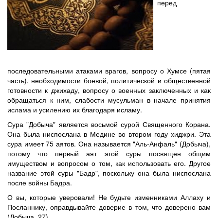
перед
последовательными атаками врагов, вопросу о Хумсе (пятая
часть), необходимости боевой, политической и общественной
готовности к джихаду, вопросу о военных заключенных и как
обращаться к ним, слабости мусульман в начале принятия
ислама и усилению их благодаря исламу.
Сура "Добыча" является восьмой сурой Священного Корана.
Она была ниспослана в Медине во втором году хиджри. Эта
сура имеет 75 аятов. Она называется "Аль-Анфаль" (Добыча),
потому что первый аят этой суры посвящен общим
имуществом и вопросом о том, как использовать его. Другое
название этой суры "Бадр", поскольку она была ниспослана
после войны Бадра.
О вы, которые уверовали! Не будьте изменниками Аллаху и
Посланнику, оправдывайте доверие в том, что доверено вам
(Добыча, 27).