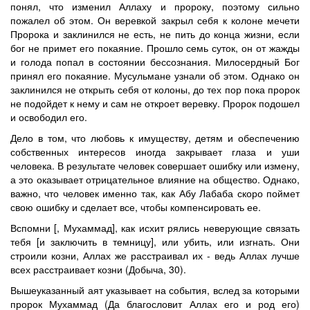
понял, что изменил Аллаху и пророку, поэтому сильно
пожалел об этом. Он веревкой закрыл себя к колоне мечети
Пророка и заклинился не есть, не пить до конца жизни, если
бог не примет его покаяние. Прошло семь суток, он от жажды
и голода попал в состоянии бессознания. Милосердный Бог
принял его покаяние. Мусульмане узнали об этом. Однако он
заклинился не открыть себя от колоны, до тех пор пока пророк
не подойдет к нему и сам не откроет веревку. Пророк подошел
и освободил его.
Дело в том, что любовь к имуществу, детям и обеспечению
собственных интересов иногда закрывает глаза и уши
человека. В результате человек совершает ошибку или измену,
а это оказывает отрицательное влияние на общество. Однако,
важно, что человек именно так, как Абу Лабаба скоро поймет
свою ошибку и сделает все, чтобы компенсировать ее.
Вспомни [, Мухаммад], как исхит рялись неверующие связать
тебя [и заключить в темницу], или убить, или изгнать. Они
строили козни, Аллах же расстраивал их - ведь Аллах лучше
всех расстраивает козни (Добыча, 30).
Вышеуказанный аят указывает на события, вслед за которыми
пророк Мухаммад (Да благословит Аллах его и род его)