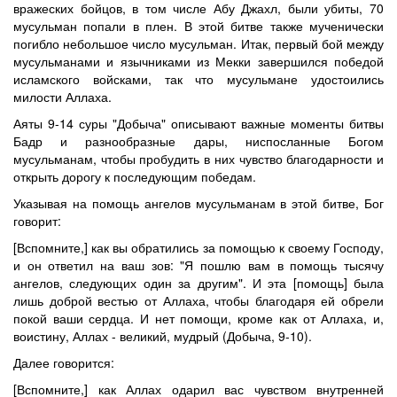
вражеских бойцов, в том числе Абу Джахл, были убиты, 70
мусульман попали в плен. В этой битве также мученически
погибло небольшое число мусульман. Итак, первый бой между
мусульманами и язычниками из Мекки завершился победой
исламского войсками, так что мусульмане удостоились
милости Аллаха.
Аяты 9-14 суры "Добыча" описывают важные моменты битвы
Бадр и разнообразные дары, ниспосланные Богом
мусульманам, чтобы пробудить в них чувство благодарности и
открыть дорогу к последующим победам.
Указывая на помощь ангелов мусульманам в этой битве, Бог
говорит:
[Вспомните,] как вы обратились за помощью к своему Господу,
и он ответил на ваш зов: "Я пошлю вам в помощь тысячу
ангелов, следующих один за другим". И эта [помощь] была
лишь доброй вестью от Аллаха, чтобы благодаря ей обрели
покой ваши сердца. И нет помощи, кроме как от Аллаха, и,
воистину, Аллах - великий, мудрый (Добыча, 9-10).
Далее говорится:
[Вспомните,] как Аллах одарил вас чувством внутренней