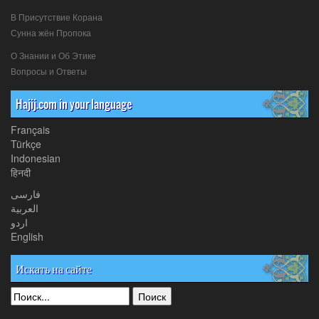
В Присутствие Корана
Сунна жён Пропока
О Знании и Об Этике
Вопросы и Ответы
Hajij.com in your language
Français
Türkçe
Indonesian
हिनदी
فارسی
العربیة
اردو
English
Искать на сайте