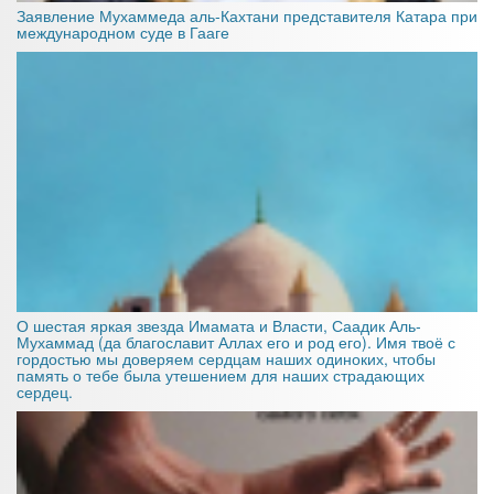
Заявление Мухаммеда аль-Кахтани представителя Катара при
международном суде в Гааге
О шестая яркая звезда Имамата и Власти, Саадик Аль-
Мухаммад (да благославит Аллах его и род его). Имя твоё с
гордостью мы доверяем сердцам наших одиноких, чтобы
память о тебе была утешением для наших страдающих
сердец.