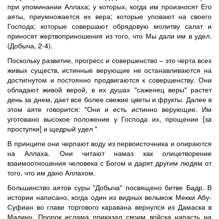
при упоминании Аллаха; у которых, когда им произносят Его
аяты, приумножается их вера; которые уповают на своего
Господа; которые совершают обрядовую молитву салат и
приносят жертвоприношения из того, что Мы дали им в удел.
(Добыча, 2-4).
Поскольку развитие, прогресс и совершенство – это черта всех
живых существ, истинные верующие не останавливаются на
достигнутом и постоянно продвигаются к совершенству. Они
обладают живой верой, в их душах "саженец веры" растет
день за днем, дает все более свежие цветы и фрукты. Далее в
этом аяте говорится: "Они и есть истинно верующие. Им
уготовано высокое положение у Господа их, прощение [за
проступки] и щедрый удел "
В принципе они черпают воду из первоисточника и опираются
на Аллаха. Они читают намаз как олицетворение
взаимоотношения человека с Богом и дарят другим людям от
того, что им дано Аллахом.
Большинство аятов суры "Добыча" посвящено битве Бадр. В
истории написано, когда один из видных вельмож Мекки Абу-
Суфиан во главе торгового каравана вернулся из Дамаска в
Мадину, Пророк ислама приказал своим войска напасть на