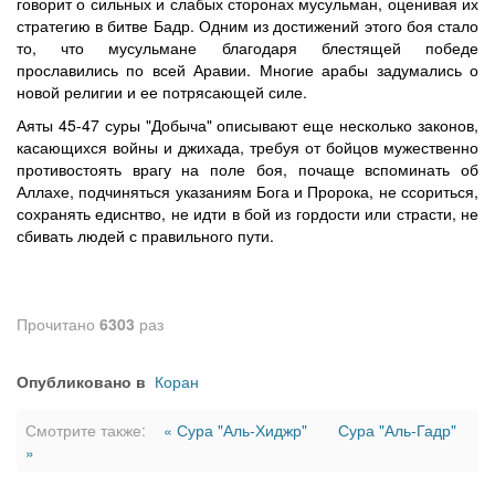
говорит о сильных и слабых сторонах мусульман, оценивая их
стратегию в битве Бадр. Одним из достижений этого боя стало
то, что мусульмане благодаря блестящей победе
прославились по всей Аравии. Многие арабы задумались о
новой религии и ее потрясающей силе.
Аяты 45-47 суры "Добыча" описывают еще несколько законов,
касающихся войны и джихада, требуя от бойцов мужественно
противостоять врагу на поле боя, почаще вспоминать об
Аллахе, подчиняться указаниям Бога и Пророка, не ссориться,
сохранять едиснтво, не идти в бой из гордости или страсти, не
сбивать людей с правильного пути.
Прочитано
6303
раз
Опубликовано в
Коран
Смотрите также:
« Сура "Аль-Хиджр"
Сура "Аль-Гадр"
»