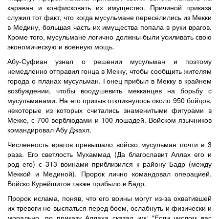
караван и конфисковать их имущество. Причиной приказа
служил тот факт, что когда мусульмане переселились из Мекки
в Медину, большая часть их имущества попала в руки врагов.
Кроме того, мусульмане логично должны были усиливать свою
экономическую и военную мощь.
Абу-Суфиан узнал о решении мусульман и поэтому
немедленно отправил гонца в Мекку, чтобы сообщить жителям
города о планах мусульман. Гонец прибыл в Мекку в крайнем
возбуждении, чтобы воодушевить мекканцев на борьбу с
мусульманами. На его призыв откликнулось около 950 бойцов,
некоторые из которых считались знаменитыми фигурами в
Мекке, с 700 верблюдами и 100 лошадей. Войском язычников
командировал Абу Джахл.
Численность врагов превышало войско мусульман почти в 3
раза. Его светлость Мухаммад (Да благославит Аллах его и
род его) с 313 воинами приблизился к району Бадр (между
Меккой и Мединой). Пророк лично командовал операцией.
Войско Курейшитов также прибыло в Бадр.
Пророк ислама, поняв, что его воины могут из-за охватившей
их тревоги не выспаться перед боем, ослабнуть и физически и
морально, по приказу Аллаха сказал им: "Если числом вас