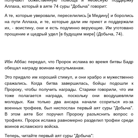
Аллаха, который в аяте 74 суры "Добыча" говорит:
А те, которые уверовали, переселились [в Медину] и боролись
на пути Аллаха, и те, которые дали им приют и поддержали
их, - воистину, они и есть подлинно верующие. Им уготовано
прощение и щедрый удел [в будущем мире] (Добыча, 74).
Ибн Аббас передал, что Пророк ислама во время битвы Бадр
обещал награду воинам-мусульманам.
Это придало им хороший стимул, и они храбро и мужественно
сражались. Когда битва завершилась, бойцы подошли к
Пророку, чтобы получить награды. Старики говорили, что им
тоже полагается награда, поскольку они воодушевляли
молодых. Как только два ансара начали ссориться из-за
военных трофеев, был ниспослан первый аят суры "Добыча".
В этом аяте Бог поручил Пророку разъяснить вопрос о
трофеях. Пророк ислама равномерно разделил трофеи среди
воинов исламского войска.
Теперь, читайте первый аят суры "Добыча":