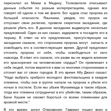
пересилил из Мекки в Медину. Толкователи описывают
данные события по разным интерпретациям, однако все
говорят об одном и том же факте: Бог чудом спас пророка из
большой опасности. Язычники, увидев, что пророк не
отпускает свою религию, провели секретное заседание, где
решили убить его. В данном заседании выдвинули несколько
предложений. Один из них сказал, задержите и посадите его в
тюрьму. В ответ на его предложение, присутствующие на
заседании сказали, что сторонники пророка могут напасть и
освободить его в соответствующее время. Другой предложил
отгонять пророка от себя, чтобы освободиться от него
навсегда. В ответ его сказали, что разве вы не видите влияние
его красноречия на человеческие сердца? Он привлекает к
себе людей, потом вернется к вам со многими сторонниками и
отгонит вас от своих городов. В это время Абу Джахл сказал:
"Надо выбрать храброго молодого фехтовальщика в каждом
племени, чтобы они в группе напали на пророка и убили его
ночью в постели. Если мы убьем Мухаммада в таком образе,
тогда все племена сотрудничат в его убийстве, таким образом,
Бани Хашем не сможет бороться со всеми племенами для
кровной мести."
В это время, ангел Откровения, Гавриил пошел вниз и