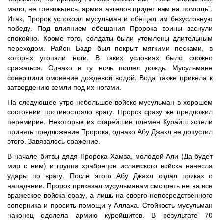
мало, не тревожьтесь, армия ангелов придет вам на помощь".
Итак, Пророк успокоил мусульман и обещал им безусловную
победу. Под влиянием обещания Пророка воины заснули
спокойно. Кроме того, солдаты были утомлены длительным
переходом. Район Бадр был покрыт мягкими песками, в
которых утопали ноги. В таких условиях было сложно
сражаться. Однако в ту ночь пошел дождь. Мусульмане
совершили омовение дождевой водой. Вода также привела к
затвердению земли под их ногами.
На следующее утро небольшое войско мусульман в хорошем
состоянии противостояло врагу. Пророк сразу же предложил
перемирие. Некоторые из старейшин племен Курайш хотели
принять предложение Пророка, однако Абу Джахл не допустил
этого. Завязалось сражение.
В начале битвы дядя Пророка Хамза, молодой Али (Да будет
мир с ним) и группа храбрецов исламского войска нанесла
удары по врагу. После этого Абу Джахл отдал приказ о
нападении. Пророк приказал мусульманам смотреть не на все
вражеское войска сразу, а лишь на своего непосредственного
соперника и просить помощи у Аллаха. Стойкость мусульман
наконец одолела армию курейшитов. В результате 70