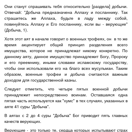
Они станут спрашивать тебя относительно [раздела] добычи.
Отвечай: "Добыча предназначена Аллаху и посланнику. Так
страшитесь же Аллаха, будьте в ладу между собой,
повинуйтесь Аллаху и Его посланнику, если вы - верующие"
(Добыча, 1).
Хотя этот аят в начале говорит о военных трофеях, он в то же
время акцентирует общий принцип разделения всего
имущества, которое не принадлежат никому конкретно. По
данному аяту, данное имущество принадлежит Богу, Пророку
и его преемнику, иными словами исламскому государству,
чтобы они использовали его на благо всех мусульман. Таким
образом, военные трофеи и добыча считаются важным
доходом для государственной казны.
Следует отметить, что четыре пятых военной добычи
принадлежит непосредственно воинам. Оставшаяся одна
пятая часть используется как "хумс" в тех случаях, указанных в
аяте 41 суры "Добыча".
В аятах с 2 до 4 суры "Добыча" Бог приводит пять главных
качеств верующих.
Верующие - это только те, сердца которых испытывают страх