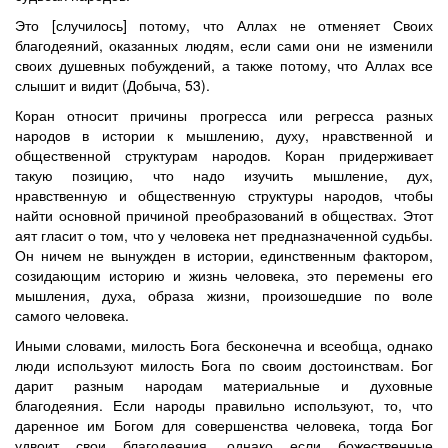
Это [случилось] потому, что Аллах не отменяет Своих
благодеяний, оказанных людям, если сами они не изменили
своих душевных побуждений, а также потому, что Аллах все
слышит и видит (Добыча, 53).
Коран относит причины прогресса или регресса разных
народов в истории к мышлению, духу, нравственной и
общественной структурам народов. Коран придерживает
такую позицию, что надо изучить мышление, дух,
нравственную и общественную структуры народов, чтобы
найти основной причиной преобразований в обществах. Этот
аят гласит о том, что у человека нет предназначенной судьбы.
Он ничем не вынужден в истории, единственным фактором,
созидающим историю и жизнь человека, это перемены его
мышления, духа, образа жизни, произошедшие по воле
самого человека.
Иными словами, милость Бога бесконечна и всеобща, однако
люди используют милость Бога по своим достоинствам. Бог
дарит разным народам материальные и духовные
благодеяния. Если народы правильно используют, то, что
даренное им Богом для совершенства человека, тогда Бог
удвоит свои благодеяния, однако если божественные