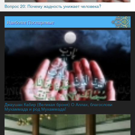
Вопрос 20: Почему жадность унижает человека?
Наиболее Посещаемые
Джаушан Кабир (Великая броня) О Аллах, благослови
Мухаммада и род Мухаммада!