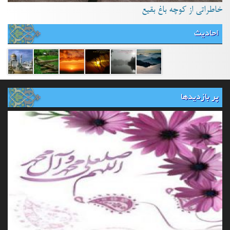
خاطراتی از کوچه باغ بقیع
احادیث
پر بازدیدها