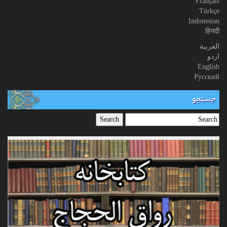
Français
Türkçe
Indonesian
हिनदी
العربیة
اردو
English
Русский
جستجو