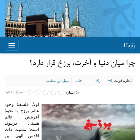
Hajij
Toggle
igation
چرا میان دنیا و آخرت، برزخ قرار دارد؟
اندازه فونت
چاپ
ایمیل این مطلب
امتیاز بدهید
(0 امتیاز)
اولاً، فلسفۀ وجود
عالم برزخ با نحوۀ
آفرینش عالم
هستی درپیوند
است؛ مشیت ذات
اقدس الهی این