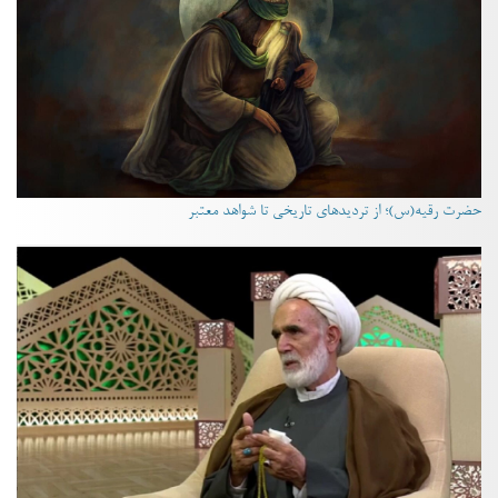
حضرت رقیه(س)؛ از تردیدهای تاریخی تا شواهد معتبر