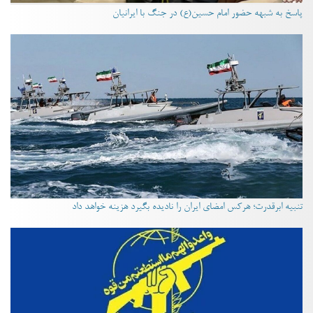
پاسخ به شبهه حضور امام حسین(ع) در جنگ با ایرانیان
تنبیه ابرقدرت؛ هرکس امضای ایران را نادیده بگیرد هزینه خواهد داد