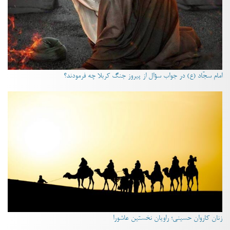
امام سجّاد (ع) در جواب سؤال از پیروز جنگ کربلا چه فرمودند؟
زنان کاروان حسینی؛ راویان نخستین عاشورا