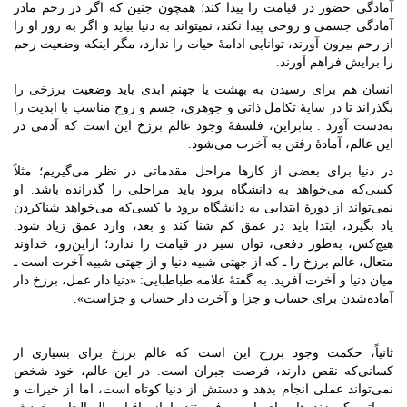
آمادگی حضور در قیامت را پیدا کند؛ همچون جنین که اگر در رحم مادر
آمادگی جسمی و روحی پیدا نکند، نمی‏تواند به دنیا بیاید و اگر به زور او را
از رحم بیرون آورند، توانایی ادامۀ حیات را ندارد، مگر اینکه وضعیت رحم
را برایش فراهم آورند.
انسان هم برای رسیدن به بهشت یا جهنم ابدی باید وضعیت برزخی را
بگذراند تا در سایۀ تکامل ذاتی و جوهری، جسم و روح مناسب با ابدیت را
به‌دست آورد . بنابراین، فلسفۀ وجود عالم برزخ این است که آدمی در
این عالم، آمادۀ رفتن به آخرت می‌شود.
در دنیا برای بعضی از کارها مراحل مقدماتی در نظر می‌گیریم؛ مثلاً
کسی‌که می‌خواهد به دانشگاه برود باید مراحلی را گذرانده باشد. او
نمی‌تواند از دورۀ ابتدایی به دانشگاه برود یا کسی‌که می‌خواهد شناکردن
یاد بگیرد، ابتدا باید در عمق کم شنا کند و بعد، وارد عمق زیاد شود.
هیچ‌کس، به‌طور دفعی، توان سیر در قیامت را ندارد؛ ازاین‌رو، خداوند
متعال، عالم برزخ را ـ که از جهتی شبیه دنیا و از جهتی شبیه آخرت است ـ
میان دنیا و آخرت آفرید. به گفتۀ علامه طباطبایی: «دنیا دار عمل، برزخ‏ دار
آماده‌شدن برای حساب‏ و جزا و آخرت دار حساب و جزاست».
ثانیاً، حکمت وجود برزخ این است که عالم برزخ برای بسیاری از
کسانی‌که نقص دارند، فرصت جبران است. در این عالم، خود شخص
نمی‌تواند عملی انجام بدهد و دستش از دنیا کوتاه است، اما از خیرات و