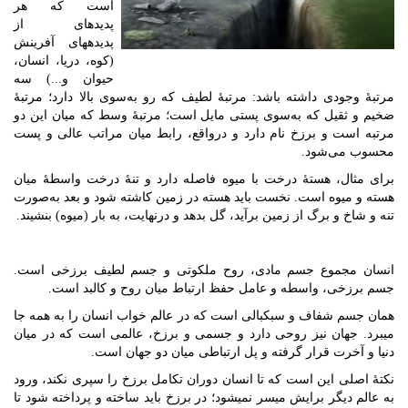
است که هر
پدیده‏ای از
پدیده‏های آفرینش
(کوه، دریا، انسان،
حیوان و...) سه
مرتبۀ وجودی داشته باشد: مرتبۀ لطیف که رو به‌سوی بالا دارد؛ مرتبۀ
ضخیم و ثقیل که به‌سوی پستی مایل است؛ مرتبۀ وسط که میان این دو
مرتبه است و برزخ نام دارد و درواقع، رابط میان مراتب عالی و پست
محسوب می‌شود.
برای مثال، هستۀ درخت با میوه فاصله دارد و تنۀ درخت واسطۀ میان
هسته و میوه است. نخست باید هسته در زمین کاشته شود و بعد به‌صورت
تنه و شاخ و برگ از زمین برآید، گل بدهد و درنهایت، به بار (میوه) بنشیند.
انسان مجموع جسم مادی، روح ملکوتی و جسم لطیف برزخی است.
جسم برزخی، واسطه و عامل حفظ ارتباط میان روح و کالبد است.
همان جسم شفاف و سبکبالی است که در عالم خواب انسان را به همه جا
می‏برد. جهان نیز روحی دارد و جسمی و برزخ، عالمی است که در میان
دنیا و آخرت قرار گرفته و پل ارتباطی میان دو جهان است.
نکتۀ اصلی این است که تا انسان دوران تکامل برزخ را سپری نکند، ورود
به عالم دیگر برایش میسر نمی‏شود؛ در برزخ باید ساخته و پرداخته شود تا