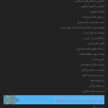
آشنایی با کشورهای اسلامی
آشنایی با فرق اسلامی
اماکن اسلامی
پرسش ها و پاسخ ها
سیره همسران پیامبر(ص)
فتاوی حرمت اهانت به مقدسات اهل سنت
خدمات به اهل سنت
جایگاه زن در ایران
گفتار های قرآنی
رساله حقوق امام سجاد(ع)
بیانات رهبر معظم انقلاب
شرح حدیث
پیام به کنگره عظیم حج
تقریب در کلام بزرگان
سرای معرفت و اخلاق
دل نوشته ها
در محضر قرآن
مناسبت های اسلامی
Hajij.com in your language