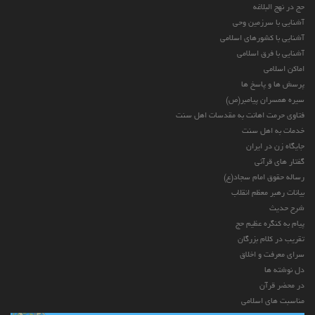
حج در نهج البلاغه
آشنایی با سرزمین وحی
آشنایی با کشورهای اسلامی
آشنایی با فرق اسلامی
اماکن اسلامی
پرسش ها و پاسخ ها
سیره همسران پیامبر(ص)
فتاوی حرمت اهانت به مقدسات اهل سنت
خدمات به اهل سنت
جایگاه زن در ایران
گفتار های قرآنی
رساله حقوق امام سجاد(ع)
بیانات رهبر معظم انقلاب
شرح حدیث
پیام به کنگره عظیم حج
تقریب در کلام بزرگان
سرای معرفت و اخلاق
دل نوشته ها
در محضر قرآن
مناسبت های اسلامی