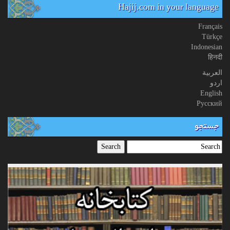
Hajij.com in your language
Français
Türkçe
Indonesian
हिनदी
العربیة
اردو
English
Русский
جستجو