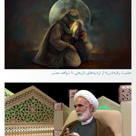
حضرت رقیه(س)؛ از تردیدهای تاریخی تا شواهد معتبر