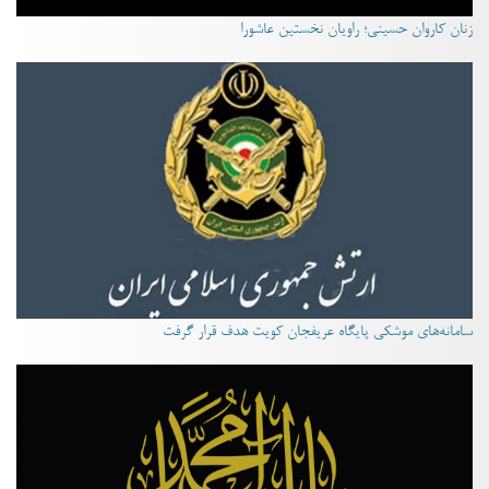
زنان کاروان حسینی؛ راویان نخستین عاشورا
سامانه‌های موشکی پایگاه عریفجان کویت هدف قرار گرفت