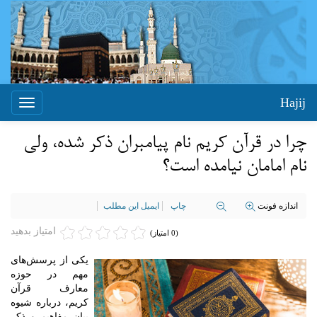
Hajij
Toggle
igation
چرا در قرآن کریم نام پیامبران ذکر شده، ولی
نام امامان نیامده است؟
اندازه فونت
چاپ
ایمیل این مطلب
امتیاز بدهید
(0 امتیاز)
یکی از پرسش‌های
مهم در حوزه
معارف قرآن
کریم، درباره شیوه
بیان مفاهیم و ذکر